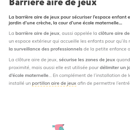
Barrière aire de jeux
savoir
si
votre
La barrière aire de jeux pour sécuriser l’espace enfant 
projet
jardin d’une crèche, la cour d’une école maternelle…
d’achat
bénéficie
La
barrière aire de jeux
, aussi appelée la
clôture aire de
d’une
un espace extérieur qui accueille les enfants pour qu’ils
remise
la surveillance des professionnels
de la petite enfance o
et
le
La clôture aire de jeux,
sécurise les zones de jeux
quand 
délai
proximité, mais aussi elle est utilisée pour
délimiter un j
de
livraison.
d’école maternelle
… En complément de l’installation de la
installé un
portillon aire de jeux
afin de permettre l’entrée