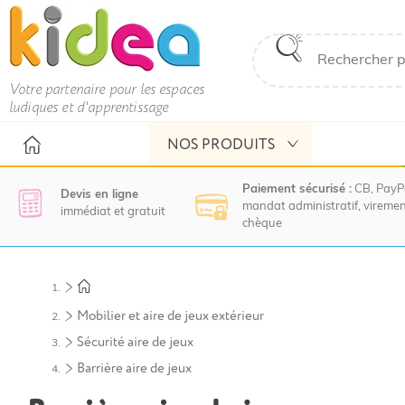
Votre partenaire pour les espaces
ludiques et d'apprentissage
NOS PRODUITS
Paiement sécurisé :
CB, PayP
Devis en ligne
mandat administratif, viremen
immédiat et gratuit
chèque
Nous
vous
invitons
à
Mobilier et aire de jeux extérieur
contacter
Sécurité aire de jeux
le
service
Barrière aire de jeux
commercial
pour