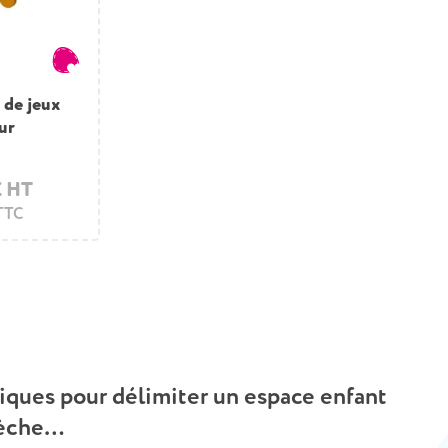
e de jeux
ur
€ HT
 TTC
iques pour délimiter un espace enfant
crèche…