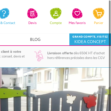
 & Contact
Devis
Compte
Mes favoris
Panier
GRAND COMPTE, VISITEZ
BLOG
KIDEA CONCEPT
 client à votre
Livraison offerte
dès 650€ HT d'achat
:
conseil, devis et
hors références précisées dans les CGV