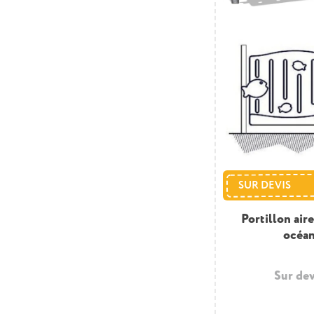
SUR DEVIS
Portillon air
océa
Sur dev