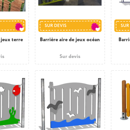
SUR DEVIS
SUR
 jeux terre
Barrière aire de jeux océan
Barri
is
Sur devis