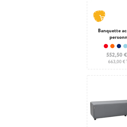
Banquette acc
person
Rouge
Orang
Ble
552,50 
663,00 €