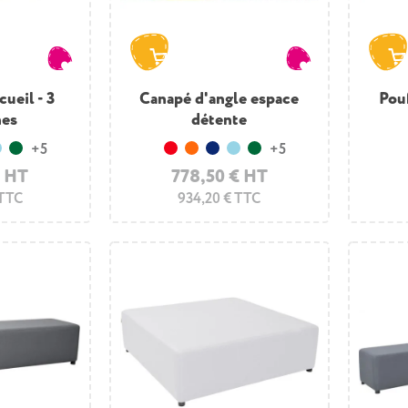
ueil - 3
Canapé d'angle espace
Pouf
nes
détente
+5
+5
e
u foncé
Bleu clair
Vert foncé
Rouge
Orange
Bleu foncé
Bleu clair
Vert foncé
€ HT
778,50 € HT
 TTC
934,20 € TTC