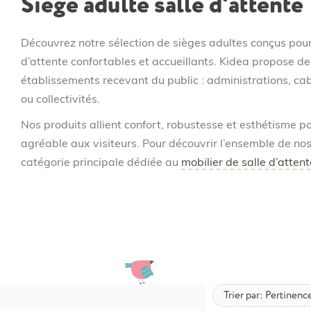
Siège adulte salle d'attente
savoir
si
votre
Découvrez notre sélection de sièges adultes conçus po
projet
d’attente confortables et accueillants. Kidea propose d
d’achat
bénéficie
établissements recevant du public : administrations, ca
d’une
ou collectivités.
remise
et
Nos produits allient confort, robustesse et esthétisme p
le
agréable aux visiteurs. Pour découvrir l’ensemble de nos
délai
catégorie principale dédiée au
mobilier de salle d’atten
de
livraison.
Trier par: Pertinenc