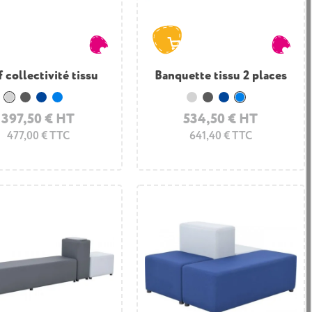
 collectivité tissu
Banquette tissu 2 places
Gris clair
Gris foncé
Bleu marine.
Bleu clair.
Gris clair
Gris foncé
Bleu marine.
Bleu clair.
397,50 € HT
534,50 € HT
477,00 € TTC
641,40 € TTC