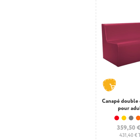
Canapé double
pour adu
Rouge
Jaune
Gri
359,50 
431,40 €