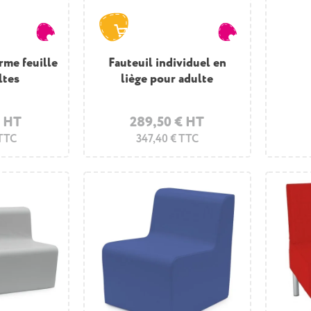
rme feuille
Fauteuil individuel en
ltes
liège pour adulte
€ HT
289,50 € HT
 TTC
347,40 € TTC