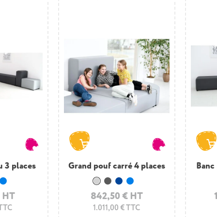
u 3 places
Grand pouf carré 4 places
Banc 
r
foncé
leu marine.
Bleu clair.
Gris clair
Gris foncé
Bleu marine.
Bleu clair.
€ HT
842,50 € HT
 TTC
1.011,00 € TTC