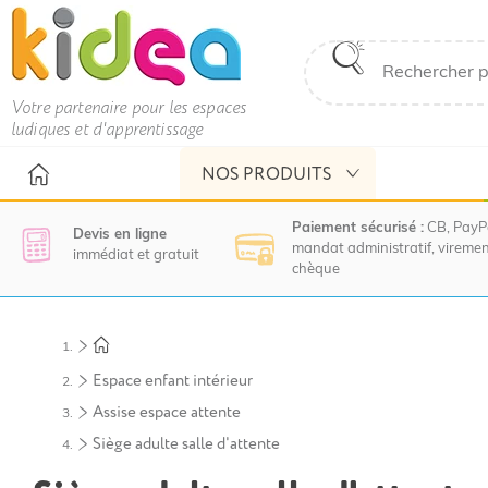
Votre partenaire pour les espaces
ludiques et d'apprentissage
NOS PRODUITS
Paiement sécurisé :
CB, PayP
Devis en ligne
mandat administratif, viremen
immédiat et gratuit
chèque
Nous
vous
invitons
à
Espace enfant intérieur
contacter
Assise espace attente
le
service
Siège adulte salle d'attente
commercial
pour