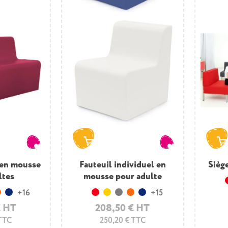
 en mousse
Fauteuil individuel en
Sièg
ltes
mousse pour adulte
+16
+15
s
Orange
Bleu foncé
Rouge
Jaune
Gris
Orange
Bleu foncé
€ HT
208,50 € HT
 TTC
250,20 € TTC