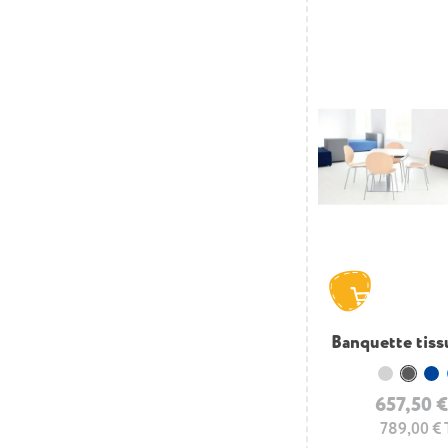
Banquette tiss
Gris clai
Gris 
B
657,50 
789,00 €