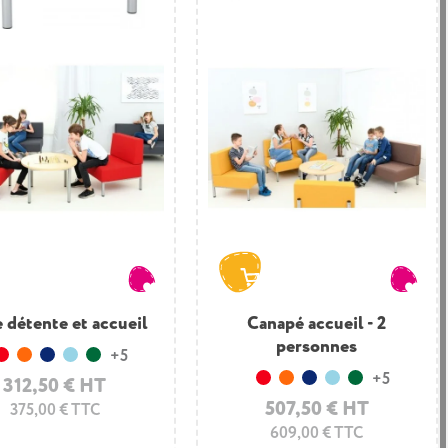
e détente et accueil
Canapé accueil - 2
personnes
+5
Rouge
Orange
Bleu foncé
Bleu clair
Vert foncé
+5
312,50 € HT
Rouge
Orange
Bleu foncé
Bleu clair
Vert foncé
507,50 € HT
375,00 € TTC
609,00 € TTC