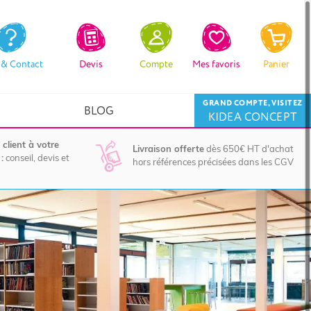
 & Contact
Devis
Compte
Mes favoris
Panier
GRAND COMPTE, VISITEZ
BLOG
KIDEA CONCEPT
 client à votre
Livraison offerte
dès 650€ HT d'achat
:
conseil, devis et
hors références précisées dans les CGV