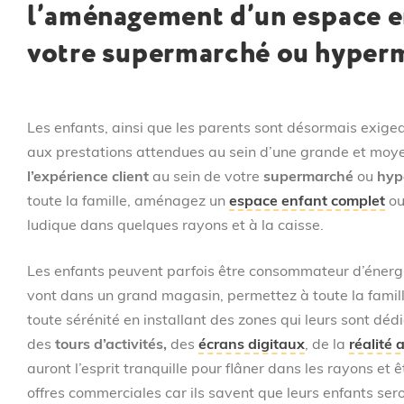
l’aménagement d’un espace e
savoir
si
votre supermarché ou hyper
votre
projet
d’achat
bénéficie
d’une
Les enfants, ainsi que les parents sont désormais exige
remise
aux prestations attendues au sein d’une grande et moy
et
le
l’expérience client
au sein de votre
supermarché
ou
hyp
délai
toute la famille, aménagez un
espace enfant complet
ou
de
ludique dans quelques rayons et à la caisse.
livraison.
Les enfants peuvent parfois être consommateur d’énergi
vont dans un grand magasin, permettez à toute la famill
toute sérénité en installant des zones qui leurs sont dé
des
tours d’activités,
des
écrans digitaux
, de la
réalité
auront l’esprit tranquille pour flâner dans les rayons et ê
offres commerciales car ils savent que leurs enfants se