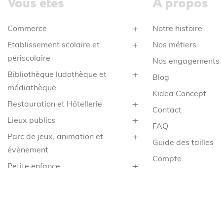
Vous êtes
À propos
Commerce
Notre histoire
Etablissement scolaire et
Nos métiers
périscolaire
Nos engagements
Bibliothèque ludothèque et
Blog
médiathèque
Kidea Concept
Restauration et Hôtellerie
Contact
Lieux publics
FAQ
Parc de jeux, animation et
Guide des tailles
évènement
Compte
Petite enfance
CGV
Santé
Mentions légales
Service
Confidentialité
Collège & Lycée