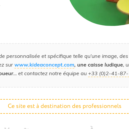
.
personnalisée et spécifique telle qu’une image, des 
ez sur
www.kideaconcept.com
, une caisse ludique
, 
joueur
… et contactez notre équipe au
+33 (0)2-41-87
Ce site est à destination des professionnels