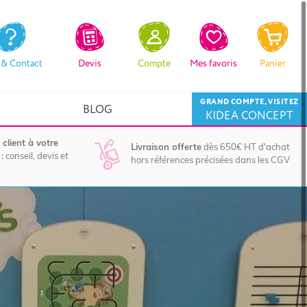
 & Contact
Devis
Compte
Mes favoris
Panier
GRAND COMPTE, VISITEZ
BLOG
KIDEA CONCEPT
 client à votre
Livraison offerte
dès 650€ HT d'achat
:
conseil, devis et
hors références précisées dans les CGV