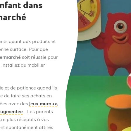
nfant dans
marché
ants quant aux produits et
enne surface. Pour que
ermarché
soit réussie pour
 installez du mobilier
e et de patience quand ils
e de faire ses achats en
diées avec des
jeux muraux
,
 augmentée
… Les parents
tre plus réceptifs à vos
ront spontanément attirés