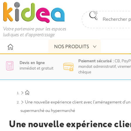
Votre partenaire pour les espaces
ludiques et d'apprentissage
NOS PRODUITS
Paiement sécurisé :
CB, PayP
Devis en ligne
mandat administratif, viremen
immédiat et gratuit
chèque
Nous
vous
invitons
à
Une nouvelle expérience client avec l’aménagement d’un 
contacter
supermarché ou hypermarché
le
service
Une nouvelle expérience clie
commercial
pour