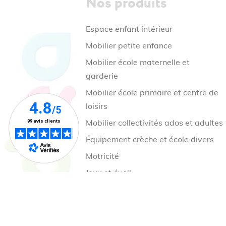
Nos produits
Espace enfant intérieur
Mobilier petite enfance
Mobilier école maternelle et
garderie
Mobilier école primaire et centre de
loisirs
Mobilier collectivités ados et adultes
Équipement crèche et école divers
Motricité
Jeux et éveil
Jeux cour de récréation
Mobilier et aire de jeux extérieur
Nos collections