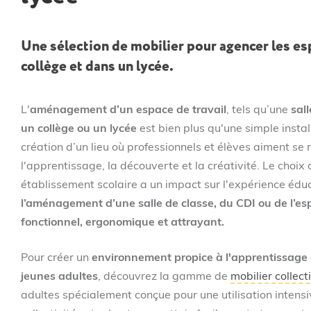
savoir
si
votre
Une sélection de mobilier pour agencer les esp
projet
collège et dans un lycée.
d’achat
bénéficie
d’une
remise
L'
aménagement d’un espace de travail
, tels qu’une
sal
et
un collège ou un lycée
est bien plus qu'une simple instal
le
création d’un lieu où professionnels et élèves aiment se 
délai
de
l'apprentissage, la découverte et la créativité. Le choix
livraison.
établissement scolaire a un impact sur l'expérience éduc
l’aménagement d’une salle de classe, du CDI ou de l’es
fonctionnel, ergonomique et attrayant.
Pour créer un
environnement propice à l'apprentissage 
jeunes adultes
, découvrez la gamme de
mobilier collect
adultes spécialement conçue pour une utilisation intensiv