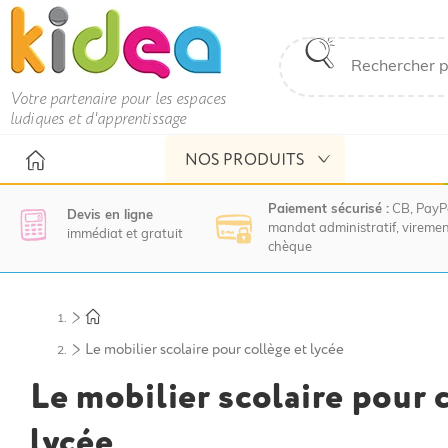
Votre partenaire pour les espaces
ludiques et d'apprentissage
NOS PRODUITS
Paiement sécurisé :
CB, PayP
Devis en ligne
mandat administratif, viremen
immédiat et gratuit
chèque
Nous
vous
invitons
à
Le mobilier scolaire pour collège et lycée
contacter
Le mobilier scolaire pour 
le
service
commercial
lycée
pour