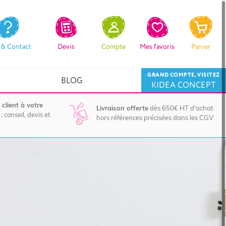
 & Contact
Devis
Compte
Mes favoris
Panier
GRAND COMPTE, VISITEZ
BLOG
KIDEA CONCEPT
 client à votre
Livraison offerte
dès 650€ HT d'achat
:
conseil, devis et
hors références précisées dans les CGV