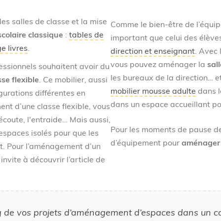
es salles de classe et la mise
Comme le bien-être de l’équipe
scolaire classique
:
tables de
important que celui des élèv
e livres
.
direction et enseignant
. Avec 
vous pouvez aménager la
sal
fessionnels souhaitent avoir du
les bureaux de la direction… e
sse flexible
. Ce mobilier, aussi
mobilier mousse adulte
dans l
urations différentes en
dans un espace accueillant p
nt d’une classe flexible, vous
'écoute, l'entraide… Mais aussi,
Pour les moments de pause des
espaces isolés pour que les
d’équipement pour
aménager l
ent. Pour l’aménagement d’un
nvite à découvrir l’article de
 de vos projets d’aménagement d’espaces dans un collè