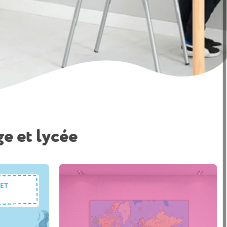
e et lycée
 ET