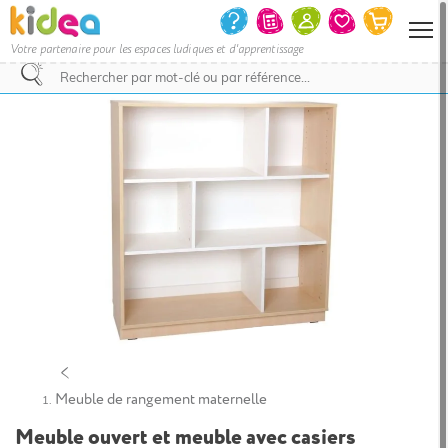
Votre partenaire pour les espaces ludiques et d'apprentissage
Nous
vous
invitons
à
contacter
le
service
commercial
pour
savoir
si
votre
projet
d’achat
bénéficie
d’une
remise
et
le
Meuble de rangement maternelle
délai
de
Meuble ouvert et meuble avec casiers
livraison.