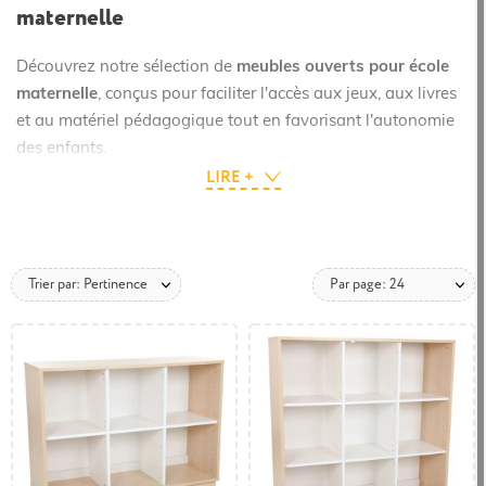
maternelle
Découvrez notre sélection de
meubles ouverts pour école
maternelle
, conçus pour faciliter l'accès aux jeux, aux livres
et au matériel pédagogique tout en favorisant l'autonomie
des enfants.
LIRE +
Complémentaires des autres
meubles de rangement
maternelle
, les meubles ouverts avec casiers et étagères
permettent d'organiser efficacement les différents espaces
de la classe et des structures d'accueil de la petite enfance.
Trier par: Pertinence
Par page: 24