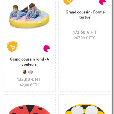
Grand coussin - Forme
tortue
172,50 € HT
207,00 € TTC
Grand coussin rond - 4
couleurs
Jaune - bleu foncé - rouge et vert foncé
Jaune - rose - lilas et bleu clair
135,00 € HT
162,00 € TTC