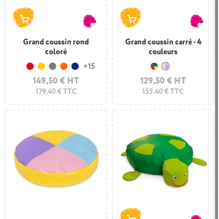
Grand coussin rond
Grand coussin carré - 4
coloré
couleurs
+15
Rouge
Jaune
Gris
Orange
Bleu foncé
Vert foncé - bleu f
Jaune - rose - li
149,50 € HT
129,50 € HT
179,40 € TTC
155,40 € TTC