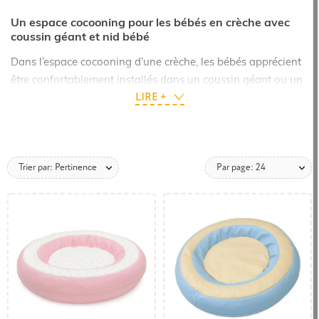
Un espace cocooning pour les bébés en crèche avec
coussin géant et nid bébé
Dans l’espace cocooning d’une crèche, les bébés apprécient
être confortablement installés dans un coussin géant ou un
LIRE +
nid bébé, conçus pour créer un environnement doux et
rassurant.
Le coussin géant, aussi appelé coussin XXL, et le nid bébé
sont des assises en mousse adaptées aux structures petite
Trier par: Pertinence
Par page: 24
enfance comme les crèches, MAM et haltes-garderies.
Avec sa forme ergonomique, le nid bébé pour crèche avec
revêtement en PVC permet de créer un espace douillet pour
les nourrissons où ils peuvent
se reposer, jouer et observer
leur environnement
en toute sécurité.