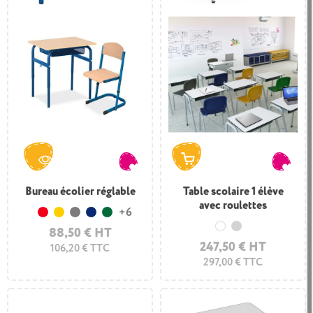
Bureau écolier réglable
Table scolaire 1 élève
avec roulettes
+6
Rouge
Jaune
Gris
Bleu foncé
Vert foncé
88,50 € HT
Blanc
Gris clair
247,50 € HT
106,20 € TTC
297,00 € TTC