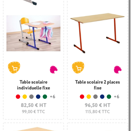
Table scolaire
Table scolaire 2 places
individuelle fixe
fixe
+6
+6
Rouge
Jaune
Gris
Bleu foncé
Vert foncé
Rouge
Jaune
Gris
Bleu foncé
Vert foncé
82,50 € HT
96,50 € HT
99,00 € TTC
115,80 € TTC