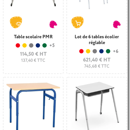
Table scolaire PMR
Lot de 6 tables écolier
réglable
+5
Rouge
Jaune
Gris
Bleu foncé
Vert foncé
+6
114,50 € HT
Rouge
Jaune
Gris
Bleu foncé
Vert foncé
621,40 € HT
137,40 € TTC
745,68 € TTC