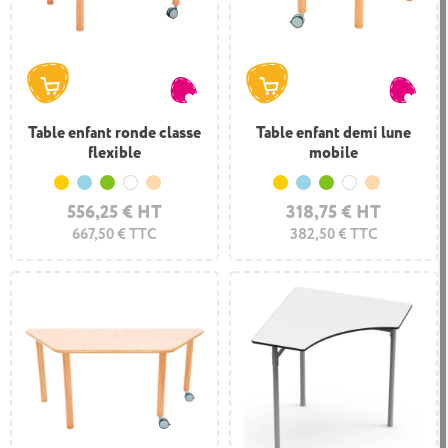
Table enfant ronde classe
Table enfant demi lune
flexible
mobile
Jaune
Bleu clair
Vert clair
Blanc
Hêtre
Jaune
Bleu clair
Vert clair
Blanc
Hêtre
556,25 € HT
318,75 € HT
667,50 € TTC
382,50 € TTC