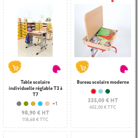
Table scolaire
Bureau scolaire moderne
individuelle réglable T3 à
Rouge
Bleu clair
Vert foncé
T7
335,00 € HT
+1
Gris
Vert Olive
Moutarde
Turquoise
Saumon
402,00 € TTC
98,90 € HT
118,68 € TTC