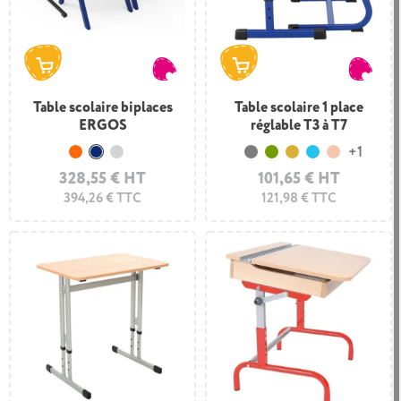
Table scolaire biplaces
Table scolaire 1 place
ERGOS
réglable T3 à T7
+1
Orange
Bleu foncé
Gris clair
Gris
Vert Olive
Moutarde
Turquoise
Saumon
328,55 € HT
101,65 € HT
394,26 € TTC
121,98 € TTC