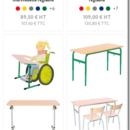
individuelle réglable
réglable
+6
+7
Rouge
Jaune
Gris
Bleu foncé
Vert foncé
Rouge
Jaune
Gris
Bleu foncé
Vert foncé
89,50 € HT
109,00 € HT
107,40 € TTC
130,80 € TTC