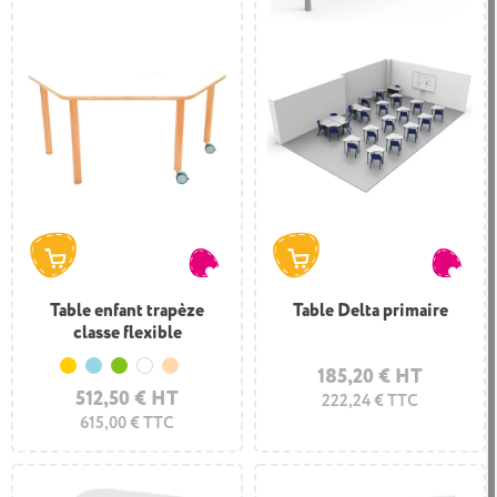
Table enfant trapèze
Table Delta primaire
classe flexible
185,20 € HT
Jaune
Bleu clair
Vert clair
Blanc
Hêtre
512,50 € HT
222,24 € TTC
615,00 € TTC