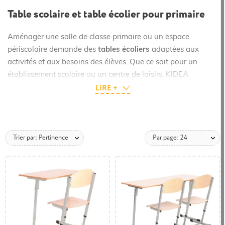
Table scolaire et table écolier pour primaire
Aménager une salle de classe primaire ou un espace
périscolaire demande des
tables écoliers
adaptées aux
activités et aux besoins des élèves. Que ce soit pour un
établissement scolaire ou un centre de loisirs, KIDEA
LIRE +
propose des
tables scolaires robustes
,
confortables
et
faciles à entretenir
.
Table scolaire : différentes hauteurs
La
table scolaire
est disponible en version
réglable en
Trier par: Pertinence
Par page: 24
hauteur
ou à hauteur fixe
, selon les besoins des
enseignants et des classes. Toutes nos références sont
conformes à la norme européenne EN 1729-1, garantissant
un mobilier sécurisé et adapté.