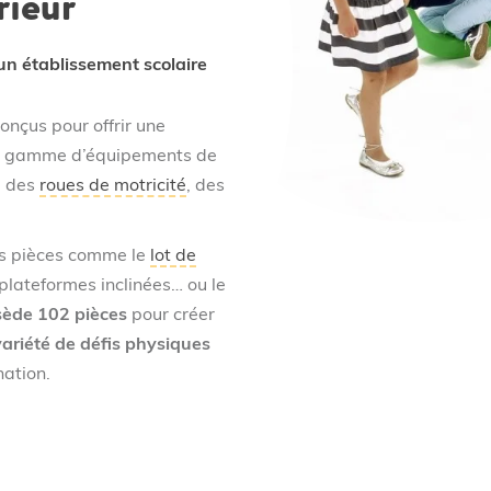
rieur
un établissement scolaire
nçus pour offrir une
ette gamme d’équipements de
, des
roues de motricité
, des
urs pièces comme le
lot de
e plateformes inclinées… ou le
ssède 102 pièces
pour créer
variété de défis physiques
nation.