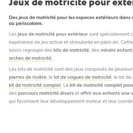
Jeux de motricité pour exté
savoir
si
votre
Des jeux de motricité pour les espaces extérieurs dans 
projet
ou périscolaire.
d’achat
bénéficie
Les
jeux de motricité pour extérieur
sont spécialement co
d’une
expérience de jeu active et stimulante en plein air. C
remise
loisirs regroupe des
kits de motricité
, des
miroirs enfant
et
le
arches de motricité
…
délai
Les kits de motricité sont des jeux composés de plusie
de
livraison.
pierres de rivière
, le
lot de vagues de motricité
, le lot d
kit de motricité complet
. Le
kit de motricité complet po
des
parcours motricité divers
et
offrir aux enfants une 
qui favorisent leur développement moteur et leur coordi