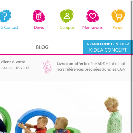
 & Contact
Devis
Compte
Mes favoris
Panier
GRAND COMPTE, VISITEZ
BLOG
KIDEA CONCEPT
 client à votre
Livraison offerte
dès 650€ HT d'achat
:
conseil, devis et
hors références précisées dans les CGV