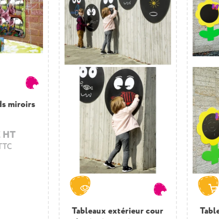
ds miroirs
€ HT
 TTC
Tableaux extérieur cour
Tabl