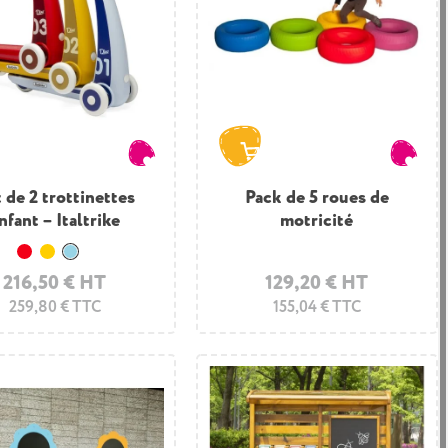
 de 2 trottinettes
Pack de 5 roues de
nfant – Italtrike
motricité
Rouge
Jaune
Bleu clair
216,50 € HT
129,20 € HT
259,80 € TTC
155,04 € TTC