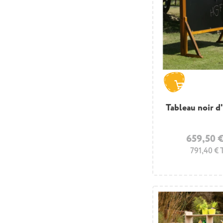
Tableau noir d
659,50 
791,40 €