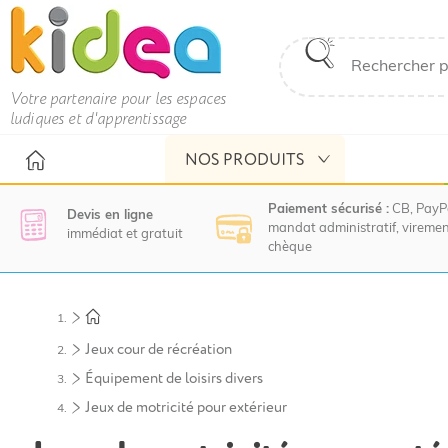
Votre partenaire pour les espaces
ludiques et d'apprentissage
NOS PRODUITS
Paiement sécurisé :
CB, PayP
Devis en ligne
mandat administratif, viremen
immédiat et gratuit
chèque
Nous
vous
invitons
à
Jeux cour de récréation
contacter
Équipement de loisirs divers
le
service
Jeux de motricité pour extérieur
commercial
pour