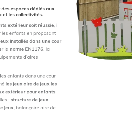
er des espaces dédiés aux
t les collectivités.
ts extérieur soit réussie
, il
 les enfants en proposant
 jeux installés dans une cour
er la norme EN1176
, la
quipements d’aires
 des enfants dans une cour
nné
les jeux aire de jeux les
eux extérieur pour enfants
.
les :
structure de jeux
e jeux
, balançoire aire de