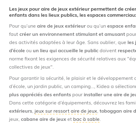
savoir
Les jeux pour aire de jeux extérieur permettent de cré
si
enfants dans les lieux publics, les espaces commerciaux e
votre
projet
Pour qu’une
aire de jeux extérieur
ou qu’un
espace enfan
d’achat
faut
créer un environnement stimulant et amusant
pour
bénéficie
d’une
des activités adaptées à leur âge. Sans oublier, que
les
remise
d’école
ou
un lieu qui accueille le public
doivent
respect
et
norme fixant les exigences de sécurité relatives aux "é
le
délai
collectives de jeux".
de
livraison.
Pour garantir la sécurité, le plaisir et le développement
d’école, un jardin public, un camping…, Kidea a sélectio
plus appréciés des enfants
pour
installer une aire de j
Dans cette catégorie d’équipements, découvrez les famil
extérieurs
,
jeux sur ressort aire de jeux
,
toboggan aire d
jeux,
cabane aire de jeux
et
bac à sable
.