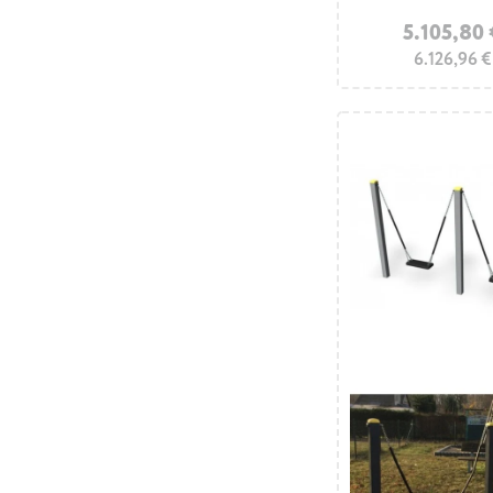
5.105,80
6.126,96 