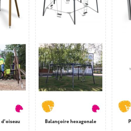
 d'oiseau
Balançoire hexagonale
P