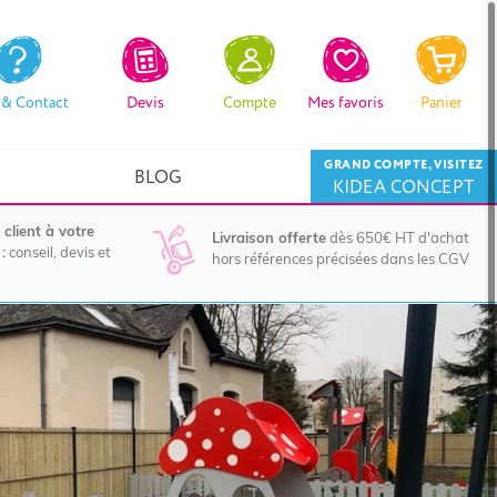
 & Contact
Devis
Compte
Mes favoris
Panier
GRAND COMPTE, VISITEZ
BLOG
KIDEA CONCEPT
 client à votre
Livraison offerte
dès 650€ HT d'achat
:
conseil, devis et
hors références précisées dans les CGV