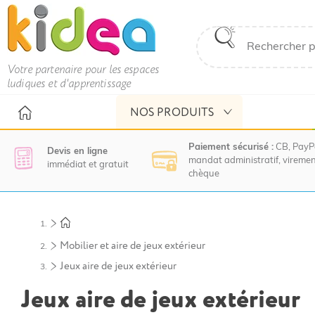
Votre partenaire pour les espaces
ludiques et d'apprentissage
NOS PRODUITS
Paiement sécurisé :
CB, PayP
Devis en ligne
mandat administratif, viremen
immédiat et gratuit
chèque
Nous
vous
invitons
à
Mobilier et aire de jeux extérieur
contacter
Jeux aire de jeux extérieur
le
service
Jeux aire de jeux extérieur
commercial
pour