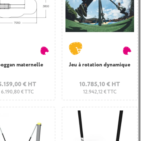
oggan maternelle
Jeu à rotation dynamique
5.159,00 € HT
10.785,10 € HT
6.190,80 € TTC
12.942,12 € TTC