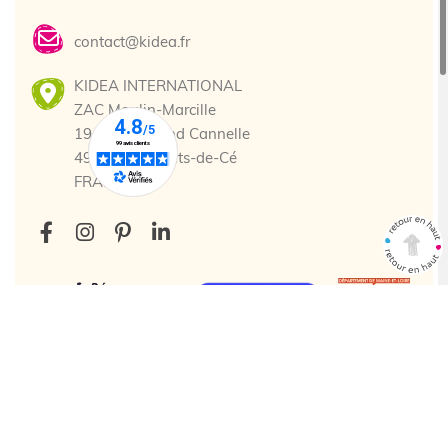
contact@kidea.fr
KIDEA INTERNATIONAL
ZAC Moulin-Marcille
19 Rue Edmond Cannelle
49130 Les Ponts-de-Cé
FRANCE
Tous droits réservés. © 2025 Kidea
Création agence web Cholet
Enjin