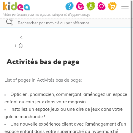
Votre partenaire pour les espaces ludiques et d'apprentissage
Nous
vous
invitons
à
contacter
le
Activités bas de page
service
commercial
pour
savoir
si
List of pages in Activités bas de page:
votre
projet
d’achat
Opticien, pharmacien, commerçant, aménagez un espace
bénéficie
enfant ou coin jeux dans votre magasin
d’une
remise
Installez un espace jeux ou une aire de jeux dans votre
et
le
galerie marchande !
délai
Une nouvelle expérience client avec l’aménagement d’un
de
livraison.
espace enfant dans votre supermarché ou hypermarché