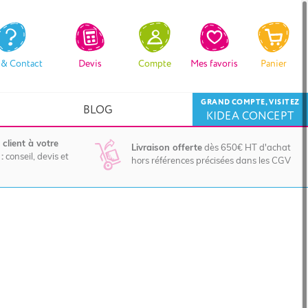
 & Contact
Devis
Compte
Mes favoris
Panier
GRAND COMPTE, VISITEZ
BLOG
KIDEA CONCEPT
 client à votre
Livraison offerte
dès 650€ HT d'achat
:
conseil, devis et
hors références précisées dans les CGV