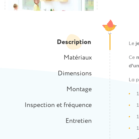
Description
Le
j
Matériaux
Ce
m
d'un
Dimensions
La p
Montage
1
Inspection et fréquence
1
1
Entretien
1