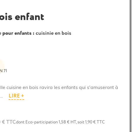
ois enfant
e
pour enfants :
cuisinie en bois
N 71
lle cuisine en bois ravira les enfants qui s'amuseront à
LIRE +
...
0 € TTC
dont Eco-participation 1,58 € HT, soit 1,90 € TTC