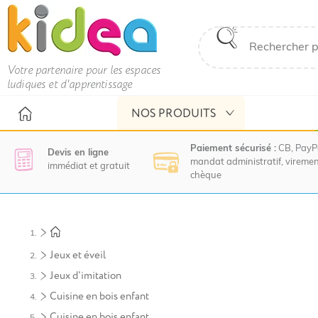
Votre partenaire pour les espaces
ludiques et d'apprentissage
NOS PRODUITS
Paiement sécurisé :
CB, PayP
Devis en ligne
mandat administratif, viremen
immédiat et gratuit
chèque
Nous
vous
invitons
à
Jeux et éveil
contacter
le
Jeux d'imitation
service
Cuisine en bois enfant
commercial
pour
Cuisine en bois enfant