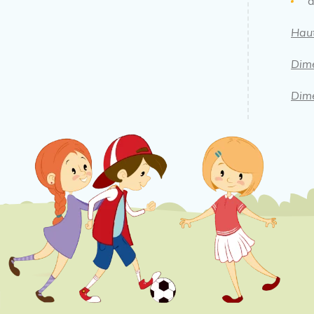
d
Haut
Dim
Dim