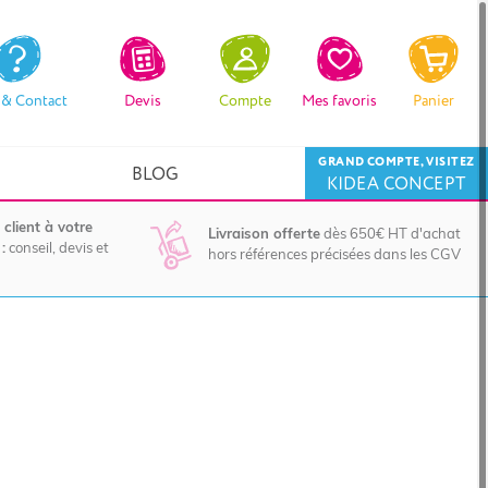
 & Contact
Devis
Compte
Mes favoris
Panier
GRAND COMPTE, VISITEZ
BLOG
KIDEA CONCEPT
 client à votre
Livraison offerte
dès 650€ HT d'achat
:
conseil, devis et
hors références précisées dans les CGV