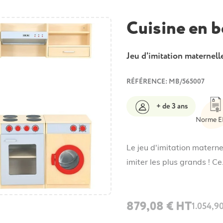
Cuisine en b
Jeu d'imitation maternell
RÉFÉRENCE: MB/565007
+ de 3 ans
Norme E
Le jeu d'imitation materne
imiter les plus grands ! Ce
879,08 € HT
1.054,9