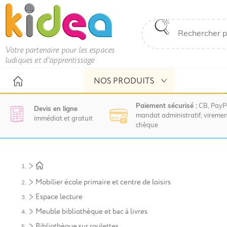
Votre partenaire pour les espaces
ludiques et d'apprentissage
NOS PRODUITS
Paiement sécurisé :
CB, PayP
Devis en ligne
mandat administratif, viremen
immédiat et gratuit
chèque
Nous
vous
invitons
à
Mobilier école primaire et centre de loisirs
contacter
le
Espace lecture
service
Meuble bibliothèque et bac à livres
commercial
pour
Bibliothèque sur roulettes