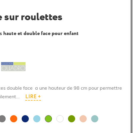
 sur roulettes
es
haute et double face pour enfant
ttes double face a une hauteur de 98 cm pour permettre
LIRE +
ilement...
Gris
Orange
Bleu
Bleu
Vert
Saumon
Turquoise
Vert
Blanc
foncé
clair
Olive
pastel
clair