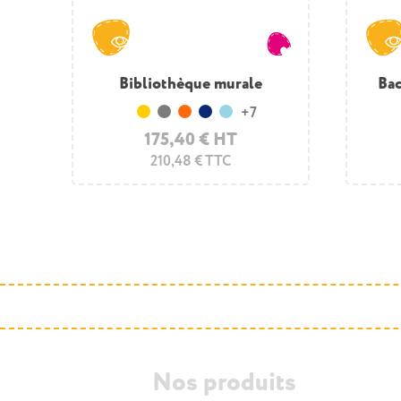
res
Bibliothèque murale
Bibliothèque mobile
Arb
Bac
+7
Jaune
Gris
Orange
Bleu foncé
Bleu clair
175,40 € HT
417,50 € HT
210,48 € TTC
501,00 € TTC
Nos produits