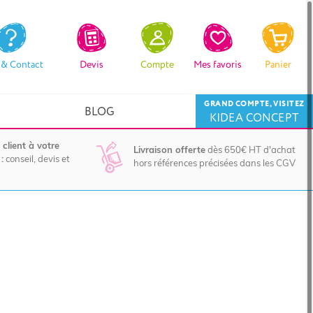
 & Contact
Devis
Compte
Mes favoris
Panier
GRAND COMPTE, VISITEZ
BLOG
KIDEA CONCEPT
 client à votre
Livraison offerte
dès 650€ HT d'achat
:
conseil, devis et
hors références précisées dans les CGV