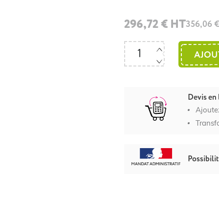
296,72 € HT
356,06 
AJOU
Devis en 
Ajoute
Transf
Possibili