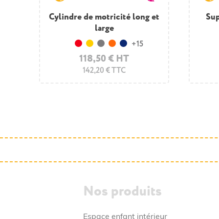
Cylindre de motricité long et
Arche de motricité avec
Sup
P
 (6
échelle - Le lot de 2
large
pri
+15
Rouge
Jaune
Gris
Orange
Bleu foncé
278,50 € HT
118,50 € HT
334,20 € TTC
142,20 € TTC
Nos produits
Espace enfant intérieur