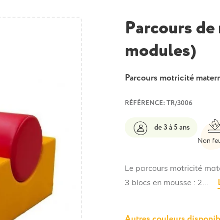
Parcours de 
modules)
Parcours motricité mater
RÉFÉRENCE: TR/3006
de 3 à 5 ans
Non fe
Le parcours motricité mat
3 blocs en mousse : 2...
Autres couleurs disponib