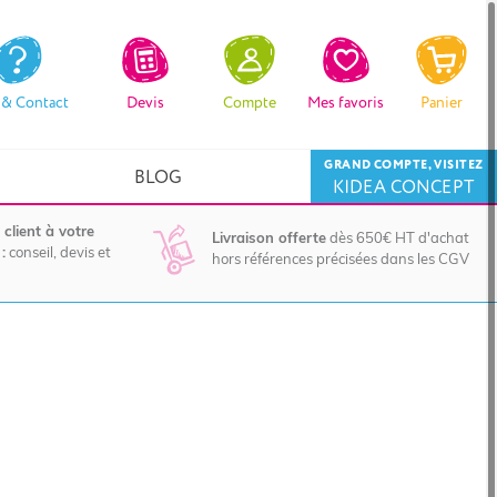
 & Contact
Devis
Compte
Mes favoris
Panier
GRAND COMPTE, VISITEZ
BLOG
KIDEA CONCEPT
 client à votre
Livraison offerte
dès 650€ HT d'achat
:
conseil, devis et
hors références précisées dans les CGV