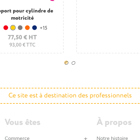
port pour cylindre de
arcours de motricité
maire « ROULADE » (5
motricité
modules)
+15
Rouge
Jaune
Gris
Orange
Bleu foncé
77,50 € HT
856,10 € HT
93,00 € TTC
1.027,32 € TTC
Ce site est à destination des professionnels
Vous êtes
À propos
Commerce
Notre histoire