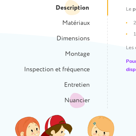
Description
Le
p
Matériaux
2
1
Dimensions
Les 
Montage
Pou
Inspection et fréquence
disp
Entretien
Nuancier