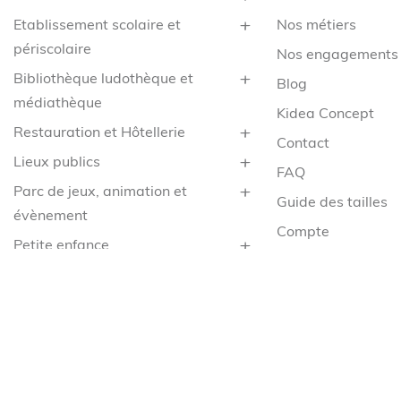
Etablissement scolaire et
Nos métiers
périscolaire
Nos engagements
Bibliothèque ludothèque et
Blog
médiathèque
Kidea Concept
Restauration et Hôtellerie
Contact
Lieux publics
FAQ
Parc de jeux, animation et
Guide des tailles
évènement
Compte
Petite enfance
CGV
Santé
Mentions légales
Service
Confidentialité
Collège & Lycée
Cookies
Espace enfant extérieur
Demande de rétra