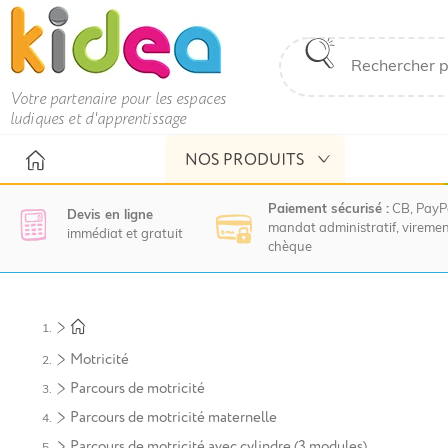
Votre partenaire pour les espaces
ludiques et d'apprentissage
NOS PRODUITS
Paiement sécurisé :
CB, PayP
Devis en ligne
mandat administratif, viremen
immédiat et gratuit
chèque
Nous
vous
invitons
à
Motricité
contacter
le
Parcours de motricité
service
Parcours de motricité maternelle
commercial
pour
Parcours de motricité avec cylindre (3 modules)