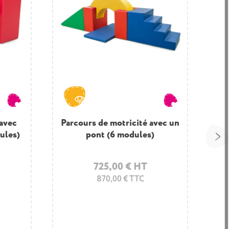
« AIRE
 avec
Parcours de motricité avec un
Parcours de motricité avec
Pa
ules)
es)
parallélépipède (3 modules)
pont (6 modules)
264,50 € HT
725,00 € HT
870,00 € TTC
317,40 € TTC