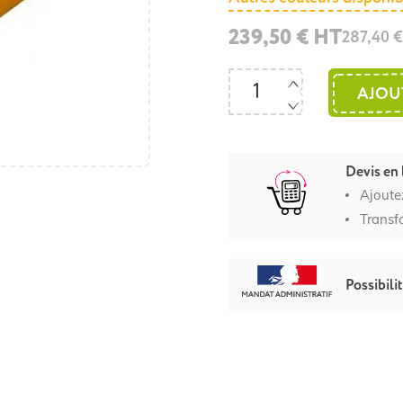
239,50 € HT
287,40 
AJOU
Devis en 
Ajoute
Transf
Possibili