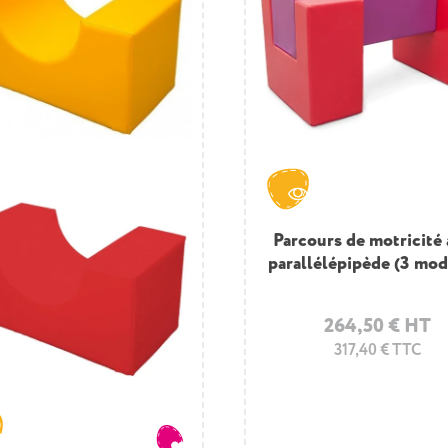
Parcours de motricité 
Parcours de motricité
parallélépipède (3 mod
DE JEUX » (9 modul
264,50 € HT
532,50 € HT
639,00 € TTC
317,40 € TTC