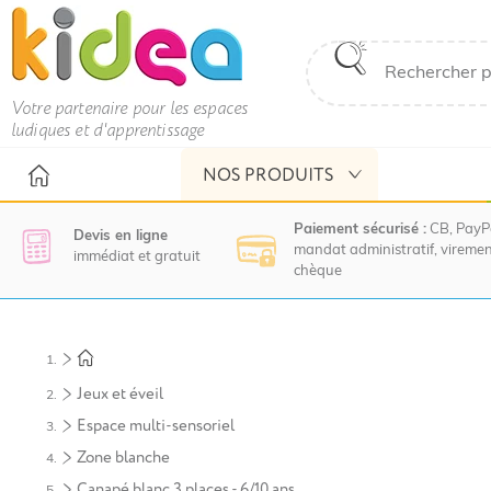
Votre partenaire pour les espaces
ludiques et d'apprentissage
NOS PRODUITS
Paiement sécurisé :
CB, PayP
Devis en ligne
mandat administratif, viremen
immédiat et gratuit
chèque
Nous
vous
invitons
à
Jeux et éveil
contacter
le
Espace multi-sensoriel
service
Zone blanche
commercial
pour
Canapé blanc 3 places - 6/10 ans