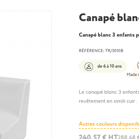
Canapé blanc
Canapé blanc 3 enfants p
RÉFÉRENCE: TR/3010B
de 6 à 10 ans
Made 
Le canapé blanc 3 enfant
revêtement en simili cuir . 
Autres couleurs disponib
240,57 € HT
288,68 