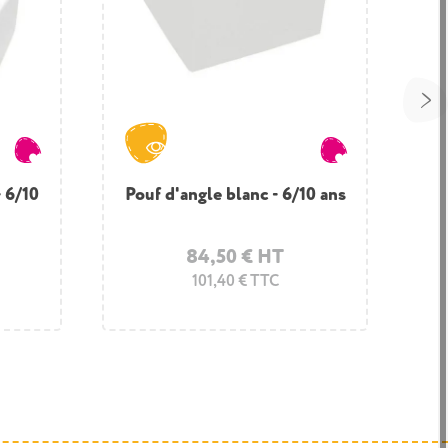
- 6/10
s -
Balles blanches - Balles pour
Pouf d'angle blanc - 6/10 ans
F
piscine
84,50 € HT
168,90 € HT
101,40 € TTC
202,68 € TTC