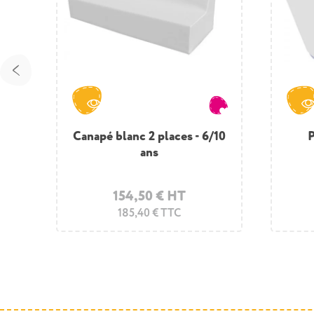
s
Canapé blanc 2 places - 6/10
Pouf rond blanc - 3/6 ans
Canap
P
ans
51,50 € HT
154,50 € HT
61,80 € TTC
185,40 € TTC
ts