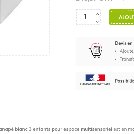
AJOU
Devis en 
Ajoute
Transf
Possibili
anapé blanc 3 enfants pour espace multisensoriel
est en m