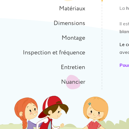
Matériaux
La
h
Dimensions
Il e
blan
Montage
Le c
Inspection et fréquence
avec
Pou
Entretien
Nuancier