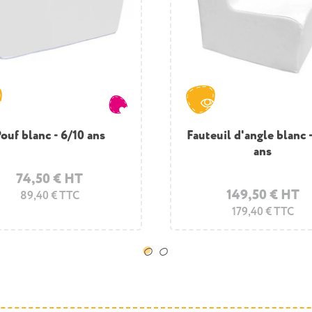
é blanc 2 places - 3 ans
ouf blanc - 6/10 ans
Fauteuil d'angle blanc 
Canapé blanc 2 place
adulte
ans
88,50 € HT
74,50 € HT
359,50 € HT
149,50 € HT
106,20 € TTC
89,40 € TTC
179,40 € TTC
431,40 € TTC