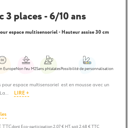
 3 places - 6/10 ans
our espace multisensoriel - Hauteur assise 30 cm
in Europe
Non feu M2
Sans phtalates
Possibilité de personnalisation
s pour espace multisensoriel est en mousse avec un
LIRE +
La...
les
€ TTC
dont Eco-participation 2,07 € HT, soit 2,48 € TTC