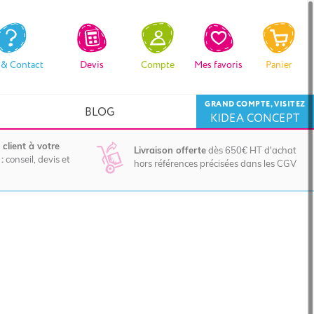
 & Contact
Devis
Compte
Mes favoris
Panier
GRAND COMPTE, VISITEZ
BLOG
KIDEA CONCEPT
 client à votre
Livraison offerte
dès 650€ HT d'achat
:
conseil, devis et
hors références précisées dans les CGV