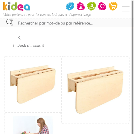
Votre partenaire pour les espaces ludiques et d'apprentissage
Nous
vous
invitons
Desk d'accueil
à
contacter
le
service
commercial
pour
savoir
si
votre
projet
d’achat
bénéficie
d’une
remise
et
le
délai
de
livraison.