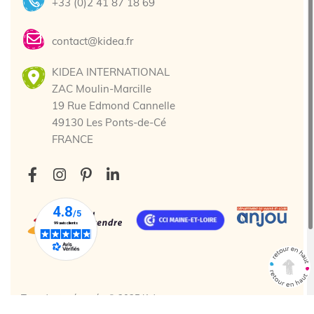
+33 (0)2 41 87 18 69
contact@kidea.fr
KIDEA INTERNATIONAL
ZAC Moulin-Marcille
19 Rue Edmond Cannelle
49130 Les Ponts-de-Cé
FRANCE
Tous droits réservés. © 2025 Kidea
Création agence web Cholet
Enjin