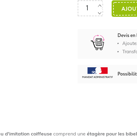
AJOU
Devis en 
Ajoute
Transf
Possibili
eu d'imitation coiffeuse
comprend une
étagère pour les bibe