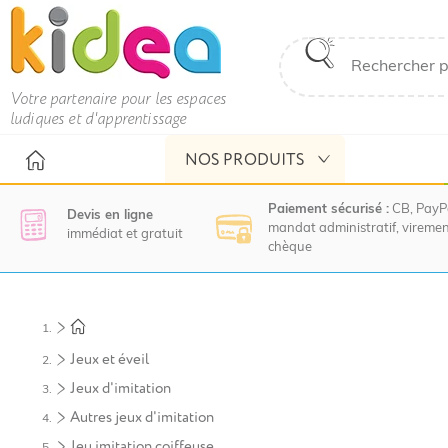
Votre partenaire pour les espaces
ludiques et d'apprentissage
NOS PRODUITS
Paiement sécurisé :
CB, PayP
Devis en ligne
mandat administratif, viremen
immédiat et gratuit
chèque
Nous
vous
invitons
à
Jeux et éveil
contacter
le
Jeux d'imitation
service
Autres jeux d'imitation
commercial
pour
Jeu imitation coiffeuse