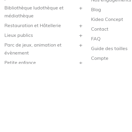
Nos engagements
Bibliothèque ludothèque et
Blog
médiathèque
Kidea Concept
Restauration et Hôtellerie
Contact
Lieux publics
FAQ
Parc de jeux, animation et
Guide des tailles
évènement
Compte
Petite enfance
CGV
Santé
Mentions légales
Service
Confidentialité
Collège & Lycée
Cookies
Espace enfant extérieur
Demande de rétra
Livraison en France métropolitaine (hors Corse) offerte dès 