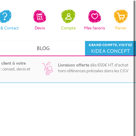
 & Contact
Devis
Compte
Mes favoris
Panier
GRAND COMPTE, VISITEZ
BLOG
KIDEA CONCEPT
 client à votre
Livraison offerte
dès 650€ HT d'achat
:
conseil, devis et
hors références précisées dans les CGV