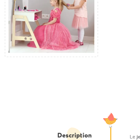
Description
Le
j