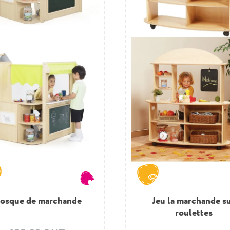
iosque de marchande
Jeu la marchande s
roulettes