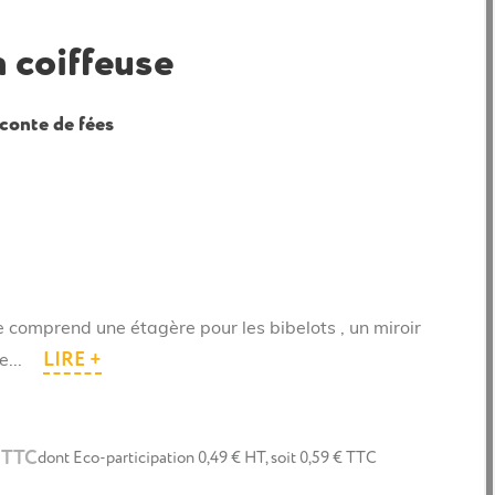
n coiffeuse
conte de fées
se comprend une étagère pour les bibelots , un miroir
LIRE +
e...
 TTC
dont Eco-participation 0,49 € HT, soit 0,59 € TTC