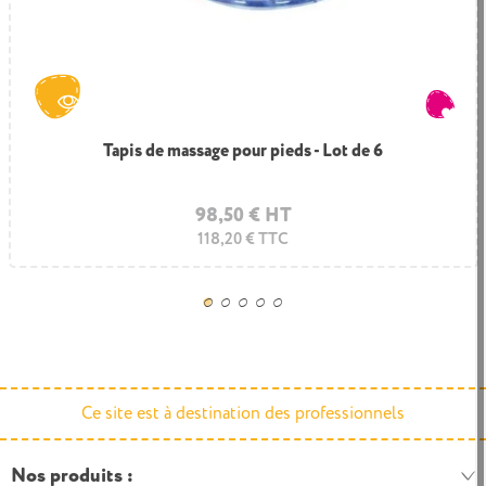
Tapis de massage pour pieds - Lot de 6
Panneau mural sensoriel
330,00 € HT
98,50 € HT
396,00 € TTC
118,20 € TTC
Ce site est à destination des professionnels
Nos produits