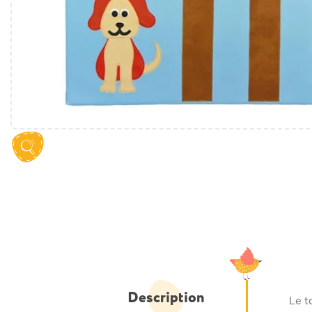
Description
Le t