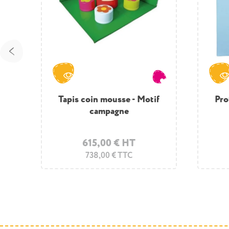
f
f
Tapis coin mousse - Motif
Tapis coin bébé 4m²
Pro
Pro
campagne
523,50 € HT
615,00 € HT
628,20 € TTC
738,00 € TTC