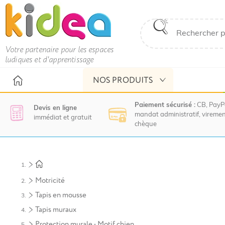
Votre partenaire pour les espaces
ludiques et d'apprentissage
NOS PRODUITS
Paiement sécurisé :
CB, PayP
Devis en ligne
mandat administratif, viremen
immédiat et gratuit
chèque
Nous
vous
invitons
à
Motricité
contacter
le
Tapis en mousse
service
Tapis muraux
commercial
pour
Protection murale - Motif chien