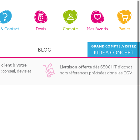
 & Contact
Devis
Compte
Mes favoris
Panier
GRAND COMPTE, VISITEZ
BLOG
KIDEA CONCEPT
 client à votre
Livraison offerte
dès 650€ HT d'achat
:
conseil, devis et
hors références précisées dans les CGV