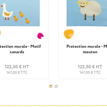
tection murale - Motif
tection murale - Motif
Tapis de coin mousse -
Protection murale - M
canards
bateau
mouton
ferme
122,50 € HT
117,50 € HT
615,00 € HT
122,50 € HT
147,00 € TTC
141,00 € TTC
738,00 € TTC
147,00 € TTC