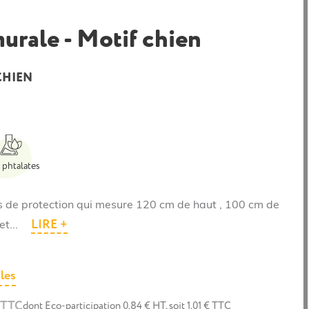
urale - Motif chien
 CHIEN
 phtalates
is de protection qui mesure 120 cm de haut , 100 cm de
LIRE +
et...
les
 TTC
dont Eco-participation 0,84 € HT, soit 1,01 € TTC