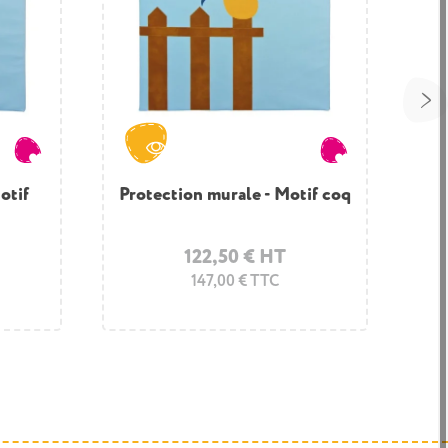
 Motif
otif
Protection murale - Motif coq
Tapis muraux - Espace
Snoezelen
122,50 € HT
445,00 € HT
147,00 € TTC
534,00 € TTC