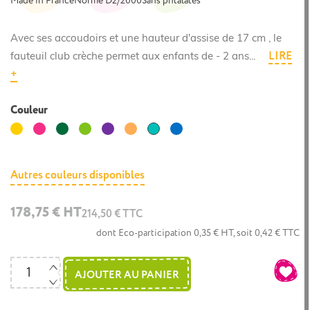
Made in France
Norme D2/2000
Sans phtalates
Avec ses accoudoirs et une hauteur d'assise de 17 cm , le
LIRE
fauteuil club crèche permet aux enfants de - 2 ans...
+
Couleur
Jaune
Rose
Vert
Vert
Violet
Corail
Bleuet
Bleu
foncé
clair
Lagon
Autres couleurs disponibles
178,75 € HT
214,50 € TTC
dont Eco-participation 0,35 € HT, soit 0,42 € TTC
AJOUTER AU PANIER