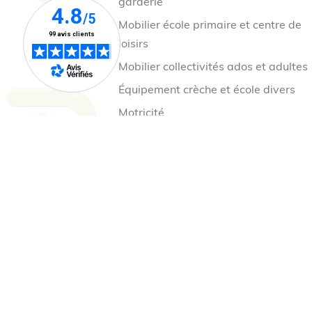
garderie
Mobilier école primaire et centre de
loisirs
Mobilier collectivités ados et adultes
Équipement crèche et école divers
Motricité
Jeux et éveil
Jeux cour de récréation
Mobilier et aire de jeux extérieur
Nos collections