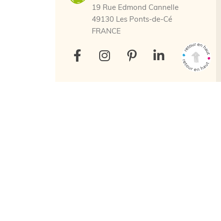
19 Rue Edmond Cannelle
49130 Les Ponts-de-Cé
FRANCE
ctation
Tous droits réservés. © 2025 Kidea
650 € HT
Création agence web Cholet
Enjin