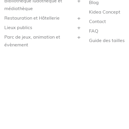
Bibliothèque ludothèque et
Blog
médiathèque
Kidea Concept
Restauration et Hôtellerie
Contact
Lieux publics
FAQ
Parc de jeux, animation et
Guide des tailles
évènement
Compte
Petite enfance
CGV
Santé
Mentions légales
Service
Confidentialité
Collège & Lycée
Cookies
Espace enfant extérieur
Demande de rétra
Livraison en France métropolitaine (hors Corse) offerte dès 
d’achat