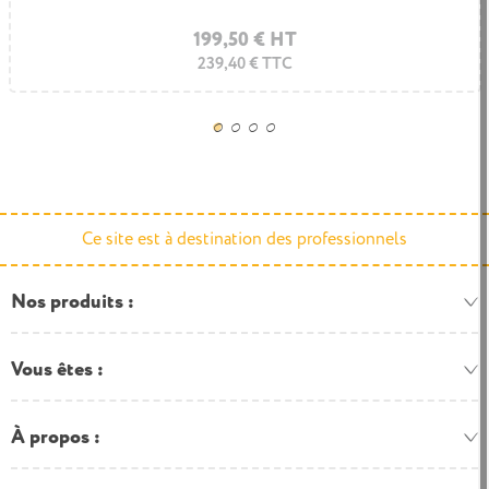
255,00 € HT
199,50 € HT
239,40 € TTC
306,00 € TTC
Ce site est à destination des professionnels
Nos produits
Vous êtes
À propos