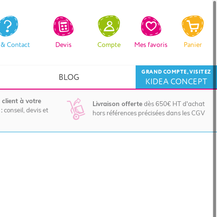
 & Contact
Devis
Compte
Mes favoris
Panier
GRAND COMPTE, VISITEZ
BLOG
KIDEA CONCEPT
 client à votre
Livraison offerte
dès 650€ HT d'achat
:
conseil, devis et
hors références précisées dans les CGV