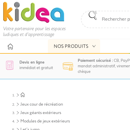
Votre partenaire pour les espaces
ludiques et d'apprentissage
NOS PRODUITS
Paiement sécurisé :
CB, PayP
Devis en ligne
mandat administratif, viremen
immédiat et gratuit
chèque
Nous
vous
invitons
à
Jeux cour de récréation
contacter
le
Jeux géants extérieurs
service
Modules de jeux extérieurs
commercial
pour
Let's jump