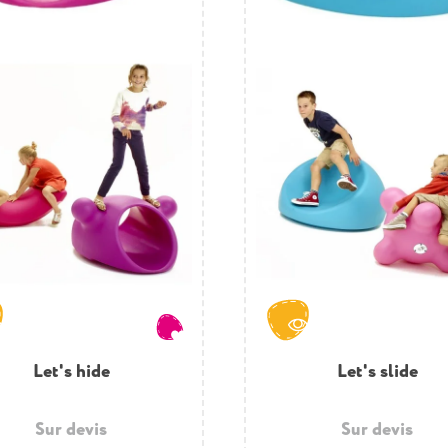
et's crawl the tunnel
Let's hide
Meuble de jeu eau et 
Let's slide
pour extérieur
Sur devis
Sur devis
Sur devis