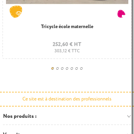
Feu de signalisation parcours vélo maternelle
Tricycle école maternelle
252,60 € HT
116,50 € HT
139,80 € TTC
303,12 € TTC
Ce site est à destination des professionnels
Nos produits