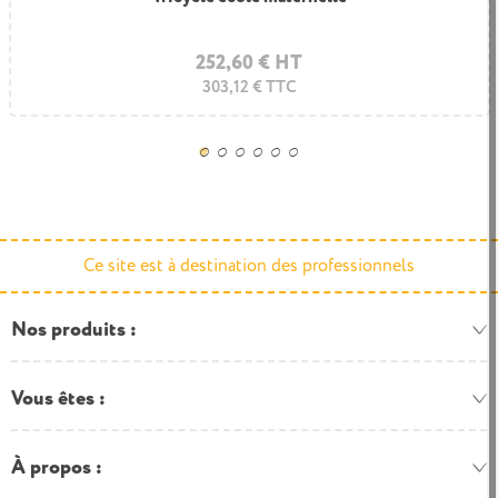
Rouge
Jaune
Bleu clair
252,60 € HT
216,50 € HT
259,80 € TTC
303,12 € TTC
Ce site est à destination des professionnels
Nos produits
Vous êtes
À propos