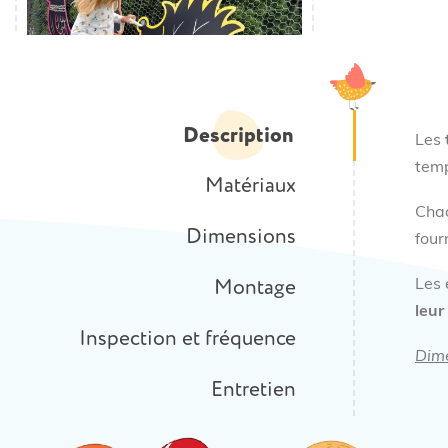
Description
Les
tem
Matériaux
Cha
Dimensions
four
Montage
Les 
leur
Inspection et fréquence
Dime
Entretien