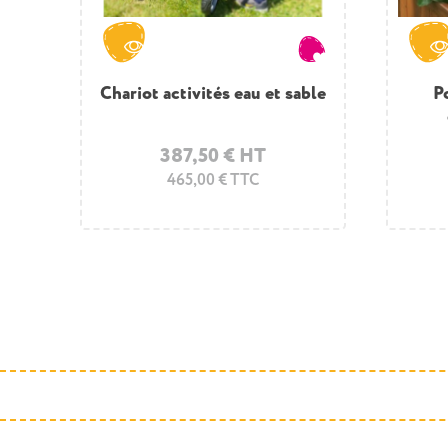
r
Chariot activités eau et sable
P
387,50 € HT
465,00 € TTC