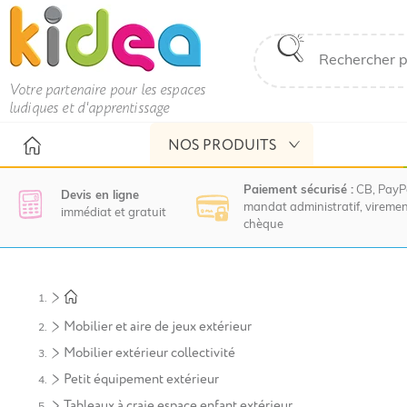
Votre partenaire pour les espaces
ludiques et d'apprentissage
NOS PRODUITS
Paiement sécurisé :
CB, PayP
Devis en ligne
mandat administratif, viremen
immédiat et gratuit
chèque
Nous
vous
invitons
à
Mobilier et aire de jeux extérieur
contacter
le
Mobilier extérieur collectivité
service
Petit équipement extérieur
commercial
pour
Tableaux à craie espace enfant extérieur