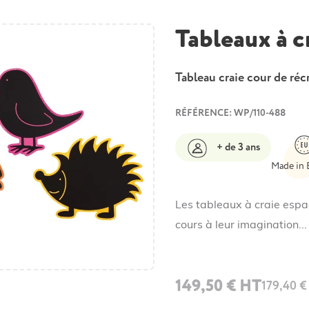
Tableaux à c
Tableau craie cour de réc
RÉFÉRENCE: WP/110-488
+ de 3 ans
Made in 
Les tableaux à craie espac
cours à leur imagination..
149,50 € HT
179,40 €