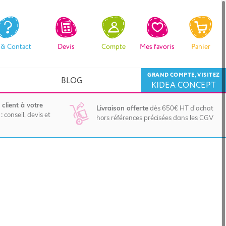
 & Contact
Devis
Compte
Mes favoris
Panier
GRAND COMPTE, VISITEZ
BLOG
KIDEA CONCEPT
 client à votre
Livraison offerte
dès 650€ HT d'achat
:
conseil, devis et
hors références précisées dans les CGV