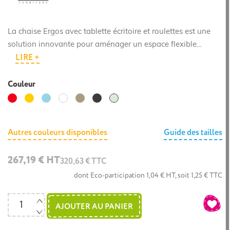
La chaise Ergos avec tablette écritoire et roulettes est une
solution innovante pour aménager un espace flexible...
LIRE +
Couleur
Rouge
Jaune
Bleu
Taupe
Anthracite
Blanc
Vert
clair
opale
Autres couleurs disponibles
Guide des tailles
267,19 € HT
320,63 € TTC
dont Eco-participation 1,04 € HT, soit 1,25 € TTC
AJOUTER AU PANIER