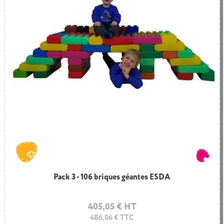
249,80 € HT
299,76 € TTC
Pack 3 - 106 briques géantes ESDA
405,05 € HT
486,06 € TTC