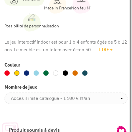
Made in France
Non feu M1
Possibilité de personnalisation
Le jeu interactif indoor est pour 1 à 4 enfants âgés de 5 à 12
LIRE +
ans. Le meuble est un totem avec écran 50...
Couleur
Rouge
Bleu
Bleu
Vert
Noir
Orangé
Bleu
Jaune
Blanc
foncé
clair
foncé
jaune
océan
Nombre de jeux
Produit soumis à devis