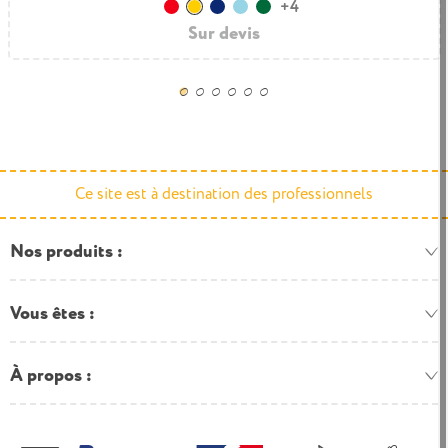
+4
Rouge
Jaune
Bleu foncé
Bleu clair
Vert foncé
Sur devis
Sur devis
Ce site est à destination des professionnels
Nos produits
Vous êtes
À propos