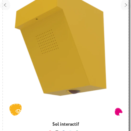
Kit box et capteur 3D pour jeux réalité augmentée
Sol interactif