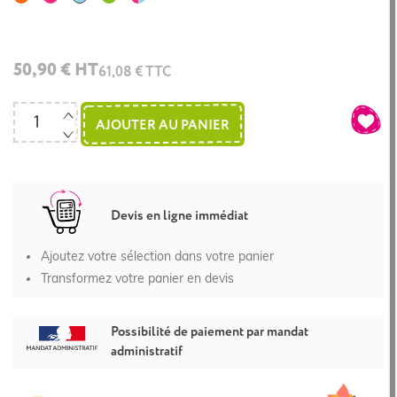
clair
clair
clair
-
orange
50,90 € HT
61,08 € TTC
-
rose
AJOUTER AU PANIER
et
bleu
clair
Devis en ligne immédiat
Ajoutez votre sélection dans votre panier
Transformez votre panier en devis
Possibilité de paiement par mandat
administratif