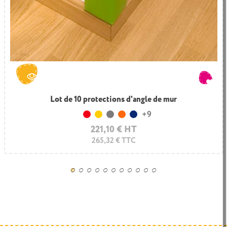
Lot de 10 protections d'angle de mur
+9
Rouge
Jaune
Gris
Orange
Bleu foncé
221,10 € HT
265,32 € TTC