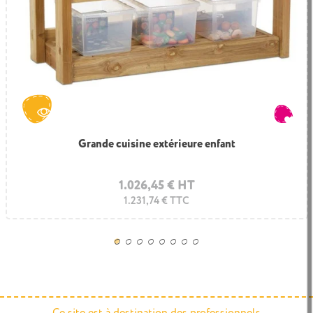
Grande cuisine extérieure enfant
Ilot cuisine en bois
1.026,45 € HT
824,50 € HT
1.231,74 € TTC
989,40 € TTC