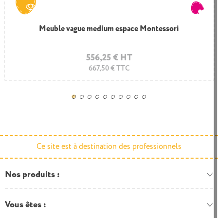
Meuble vague medium espace Montessori
Meuble mobile 12 bacs
+2
Hêtre
Turquoise
Vert pomme
Tournesol
Bleu de Delft
556,25 € HT
616,15 € HT
739,38 € TTC
667,50 € TTC
Ce site est à destination des professionnels
Nos produits
Vous êtes