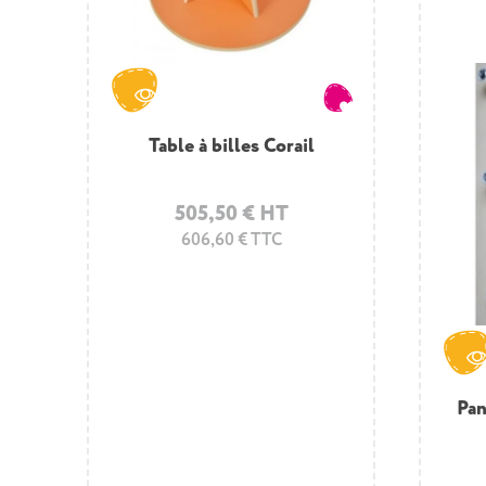
Table à billes Corail
505,50 € HT
606,60 € TTC
Ensemble assises espace
Pack
Pan
détente enfant