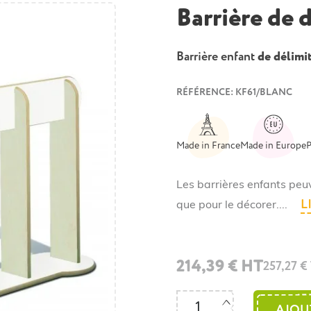
Barrière de 
Barrière enfant
de délimit
RÉFÉRENCE: KF61/BLANC
Made in France
Made in Europe
P
Les barrières enfants peuv
L
que pour le décorer....
214,39 € HT
257,27 €
AJOU