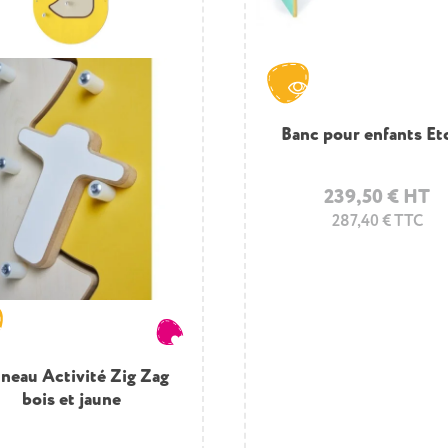
Grand tapis enfant vi
Banc pour enfants Et
239,50 € HT
155,70 € HT
186,84 € TTC
287,40 € TTC
 construction géante -
neau Activité Zig Zag
bois et jaune
Château