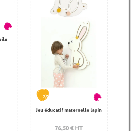
nyle
oile
Jeu éducatif maternelle lapin
Sticker Petite lecture
78,60 € HT
76,50 € HT