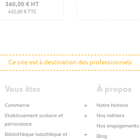
360,00 € HT
259,60 € HT
432,00 € TTC
311,52 € TTC
Ce site est à destination des professionnels
Vous êtes
À propos
Commerce
Notre histoire
Etablissement scolaire et
Nos métiers
périscolaire
Nos engagements
Bibliothèque ludothèque et
Blog