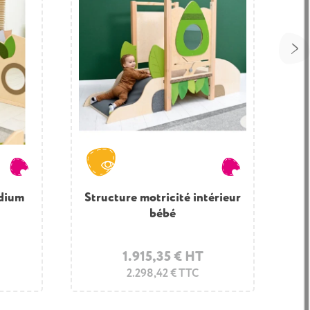
odium
Structure motricité intérieur
bébé
1.915,35 € HT
2.298,42 € TTC