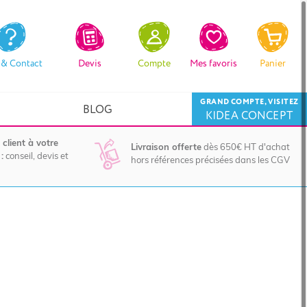
 & Contact
Devis
Compte
Mes favoris
Panier
GRAND COMPTE, VISITEZ
BLOG
KIDEA CONCEPT
 client à votre
Livraison offerte
dès 650€ HT d'achat
:
conseil, devis et
hors références précisées dans les CGV