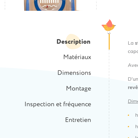
Description
La
s
capa
Matériaux
Avec
Dimensions
D'un
Montage
rev
Dim
Inspection et fréquence
h
Entretien
h