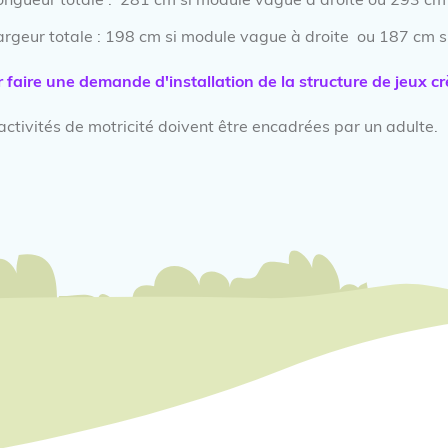
ongueur totale : 281 cm si module vague à droite ou 293 c
argeur totale : 198 cm si module vague à droite ou 187 cm
 faire une demande d'installation de la structure de jeux cr
activités de motricité doivent être encadrées par un adulte.