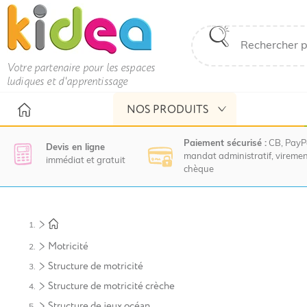
Votre partenaire pour les espaces
ludiques et d'apprentissage
NOS PRODUITS
Paiement sécurisé :
CB, PayP
Devis en ligne
mandat administratif, viremen
immédiat et gratuit
chèque
Nous
vous
invitons
à
Motricité
contacter
le
Structure de motricité
service
Structure de motricité crèche
commercial
pour
Structure de jeux océan