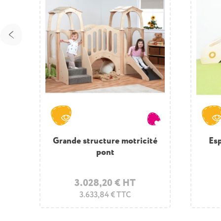
té
Grande structure motricité
Esp
pont
3.028,20 € HT
3.633,84 € TTC