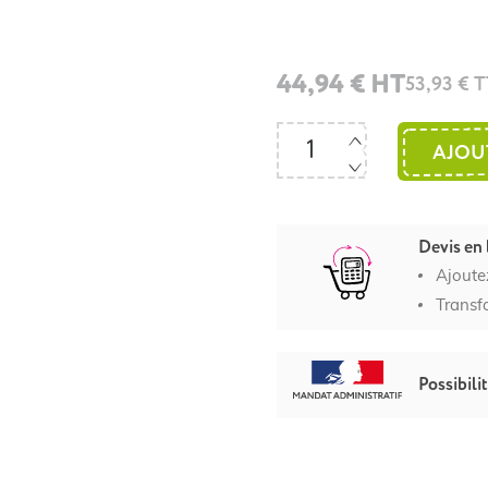
44,94 € HT
53,93 € 
AJOU
Devis en 
Ajoute
Transf
Possibili