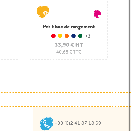
Coffre à jouets collectivité
Petit bac de rangement
+2
+1
Rouge
Turquoise
Jaune
Vert pomme
Orange
Tournesol
Bleu foncé
Bleu de Delft
Vert foncé
Gris onyx
335,10 € HT
33,90 € HT
402,12 € TTC
40,68 € TTC
+33 (0)2 41 87 18 69