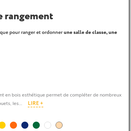
e rangement
que pour ranger et ordonner
une salle de classe, une
t en bois esthétique permet de compléter de nombreux
LIRE +
uets, les...
e
Jaune
Orange
Bleu
Vert
Blanc
Hêtre