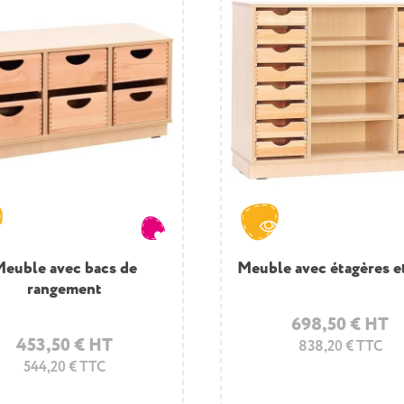
euble avec bacs de
Meuble avec étagères e
Pack de glissières pou
rangement
698,50 € HT
23,70 € HT
453,50 € HT
838,20 € TTC
28,44 € TTC
544,20 € TTC