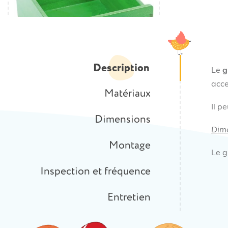
Description
Le
g
acce
Matériaux
Il p
Dimensions
Dim
Montage
Le g
Inspection et fréquence
Entretien