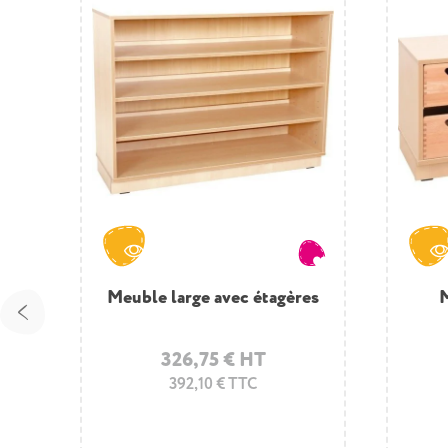
ac
Meuble large avec étagères
M
326,75 € HT
392,10 € TTC