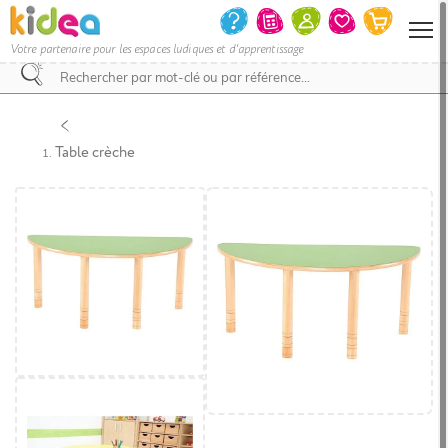
Votre partenaire pour les espaces ludiques et d'apprentissage
Nous
vous
invitons
Table crèche
à
contacter
le
service
commercial
pour
savoir
si
votre
projet
d’achat
bénéficie
d’une
remise
et
le
délai
de
livraison.