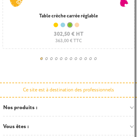
Grande table rectangle crèche 8 enfants
Table crèche carrée réglable
Jaune
Bleu clair
Vert clair
Hêtre
302,50 € HT
373,50 € HT
448,20 € TTC
363,00 € TTC
Ce site est à destination des professionnels
Nos produits
Vous êtes