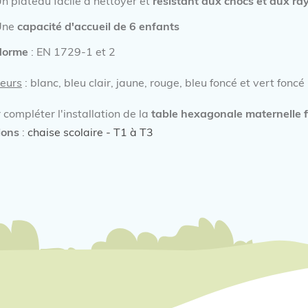
n plateau facile à nettoyer et
résistant aux chocs et aux ra
Une
capacité d'accueil
de
6 enfants
Norme
: EN 1729-1 et 2
eurs
: blanc, bleu clair, jaune, rouge, bleu foncé et vert foncé
 compléter l'installation de la
table
hexagonale
maternelle f
tions
:
chaise scolaire - T1 à T3