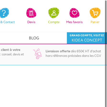
 & Contact
Devis
Compte
Mes favoris
Panier
GRAND COMPTE, VISITEZ
BLOG
KIDEA CONCEPT
 client à votre
Livraison offerte
dès 650€ HT d'achat
:
conseil, devis et
hors références précisées dans les CGV