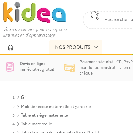
Votre partenaire pour les espaces
ludiques et d'apprentissage
NOS PRODUITS
Paiement sécurisé :
CB, PayP
Devis en ligne
mandat administratif, viremen
immédiat et gratuit
chèque
Nous
vous
invitons
à
Mobilier école maternelle et garderie
contacter
le
Table et siège maternelle
service
Table maternelle
commercial
pour
Table hexagonale maternelle fixe - T1 à T3