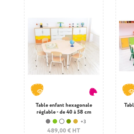
Table ronde enfant 120 cm en
Table enfant hexagonale
Tabl
Tabl
s
réglable - de 40 à 58 cm
bois
+3
Gris
Vert clair
Blanc
Vert Olive
Moutarde
489,00 € HT
404,50 € HT