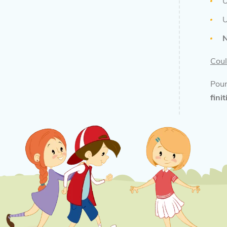
U
Coul
Pour
fini