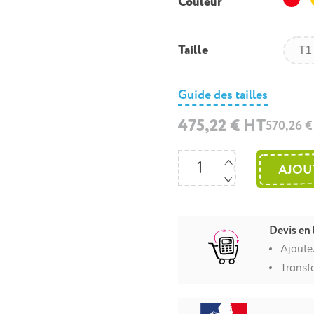
Couleur
Taille
Guide des tailles
475,22 € HT
570,26 
AJOU
Devis en 
Ajoute
Transf