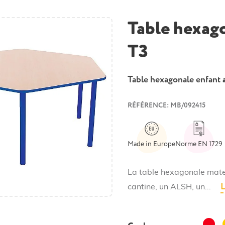
Table hexago
T3
Table hexagonale enfant
a
RÉFÉRENCE: MB/092415
Made in Europe
Norme EN 1729
La table hexagonale mater
L
cantine, un ALSH, un...
Roug