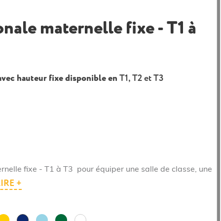
nale maternelle fixe - T1 à
vec hauteur fixe disponible en
T1, T2 et T3
nelle fixe - T1 à T3 pour équiper une salle de classe, une
IRE +
e
Jaune
Bleu
Vert
Bleu
Blanc