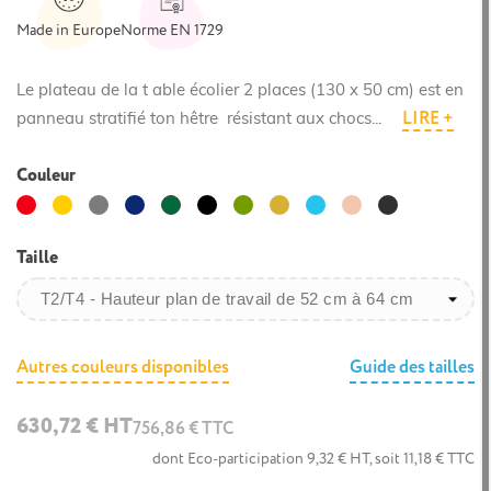
Made in Europe
Norme EN 1729
Le plateau de la t able écolier 2 places (130 x 50 cm) est en
LIRE +
panneau stratifié ton hêtre résistant aux chocs...
Couleur
Rouge
Jaune
Gris
Bleu
Noir
Vert
Moutarde
Turquoise
Saumon
Gris
Vert
foncé
Olive
anthracite
foncé
Taille
Autres couleurs disponibles
Guide des tailles
630,72 € HT
756,86 € TTC
dont Eco-participation 9,32 € HT, soit 11,18 € TTC