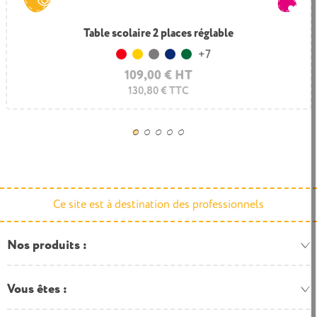
Table scolaire 2 places réglable
Desserte pour biologie
+7
Rouge
Jaune
Gris
Bleu foncé
Vert foncé
578,50 € HT
109,00 € HT
694,20 € TTC
130,80 € TTC
Ce site est à destination des professionnels
Nos produits
Vous êtes