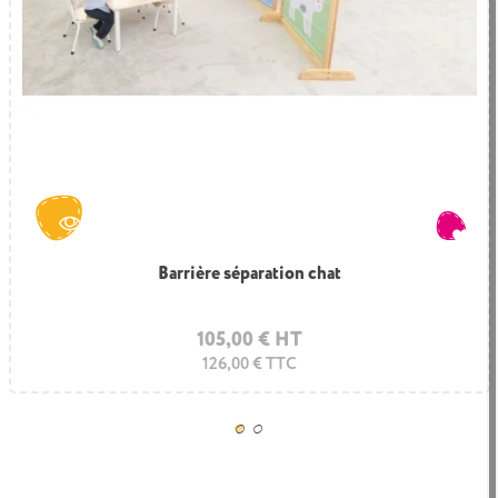
Barrière de séparation en toile grise
Barrière séparation chat
105,00 € HT
137,50 € HT
126,00 € TTC
165,00 € TTC