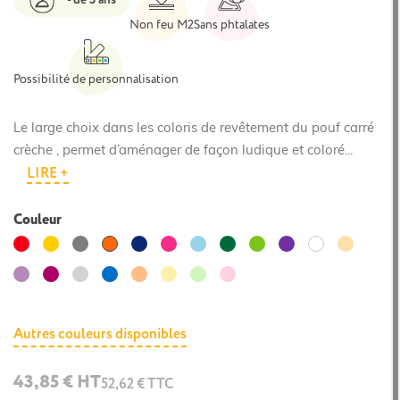
Non feu M2
Sans phtalates
Possibilité de personnalisation
Le large choix dans les coloris de revêtement du pouf carré
crèche , permet d’aménager de façon ludique et coloré...
LIRE +
Couleur
Rouge
Jaune
Gris
Bleu
Rose
Bleu
Vert
Vert
Violet
Beige
Orange
Blanc
foncé
clair
foncé
clair
Lilas
Magenta
Gris
Bleuet
Abricot
Jaune
Menthe
Rose
clair
clair
clair
clair
Autres couleurs disponibles
43,85 € HT
52,62 € TTC