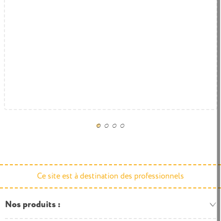
Aménagement crèche - classe maternelle
1.832,80 € HT
2.199,36 € TTC
Ce site est à destination des professionnels
Nos produits