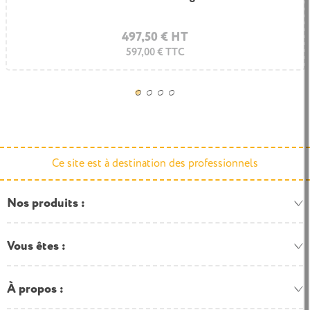
768,00 € HT
497,50 € HT
597,00 € TTC
921,60 € TTC
Ce site est à destination des professionnels
Nos produits
Vous êtes
À propos