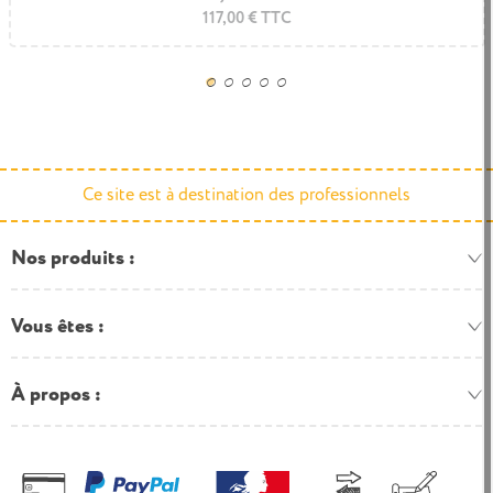
1.214,22 € TTC
117,00 € TTC
Ce site est à destination des professionnels
Nos produits
Vous êtes
À propos