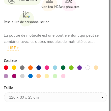
Non feu M2
Sans phtalates
Possibilité de personnalisation
La poutre de motricité est une poutre enfant qui peut se
combiner avec les autres modules de motricité et est...
LIRE +
Couleur
Rouge
Jaune
Gris
Orange
Bleu
Rose
Bleu
Vert
Vert
Violet
Beige
Blanc
foncé
clair
foncé
clair
Lilas
Gris
Bleuet
Abricot
Jaune
Menthe
Rose
Magenta
clair
clair
clair
clair
Taille