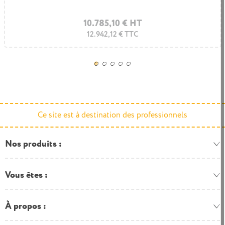
se
rron
grise
16.599,70 € HT
10.785,10 € HT
12.942,12 € TTC
19.919,64 € TTC
Ce site est à destination des professionnels
Nos produits
Vous êtes
À propos