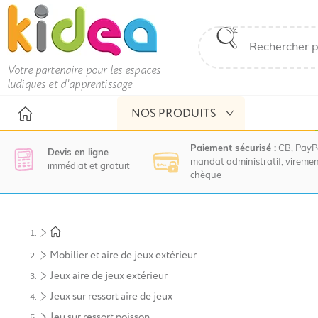
Votre partenaire pour les espaces
ludiques et d'apprentissage
NOS PRODUITS
Paiement sécurisé :
CB, PayP
Devis en ligne
mandat administratif, viremen
immédiat et gratuit
chèque
Nous
vous
invitons
à
Mobilier et aire de jeux extérieur
contacter
le
Jeux aire de jeux extérieur
service
Jeux sur ressort aire de jeux
commercial
pour
Jeu sur ressort poisson