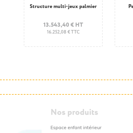
an
e
Structure multi-jeux palmier
Jeu à ressort avion
Je
P
13.543,40 € HT
1.700,20 € HT
16.252,08 € TTC
2.040,24 € TTC
Nos produits
Espace enfant intérieur