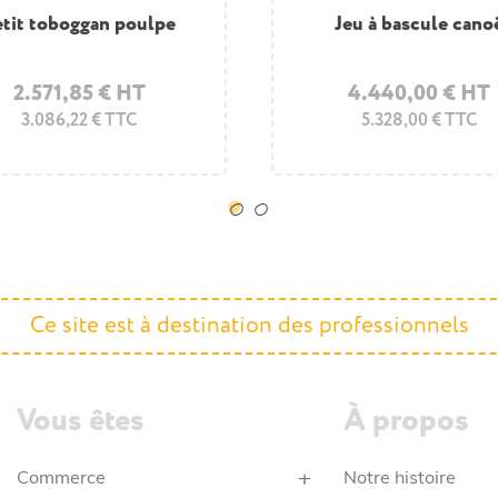
u sur ressort pomme
etit toboggan poulpe
Jeu sur ressort puzz
Jeu à bascule cano
2.571,85 € HT
1.716,85 € HT
4.440,00 € HT
3.175,00 € HT
3.086,22 € TTC
2.060,22 € TTC
5.328,00 € TTC
3.810,00 € TTC
Ce site est à destination des professionnels
Vous êtes
À propos
Commerce
Notre histoire