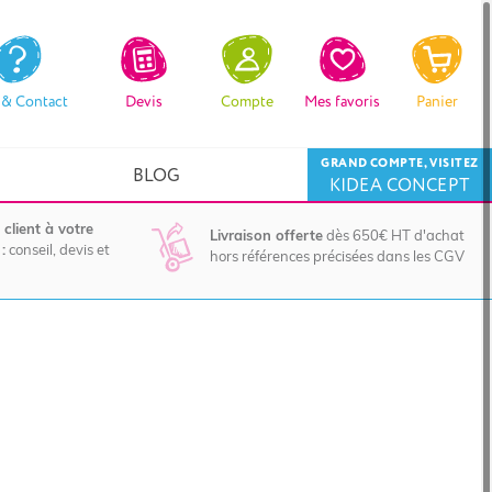
 & Contact
Devis
Compte
Mes favoris
Panier
GRAND COMPTE, VISITEZ
BLOG
KIDEA CONCEPT
 client à votre
Livraison offerte
dès 650€ HT d'achat
:
conseil, devis et
hors références précisées dans les CGV