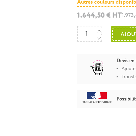
Autres couleurs disponib
1.644,50 € HT
1.973
AJOU
Devis en 
Ajoute
Transf
Possibili