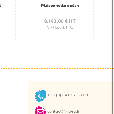
le
ë
Jeu à bascule renne
Maisonnette océan
8.143,00 € HT
1.390,00 € HT
1.668,00 € TTC
9.771,60 € TTC
+33 (0)2 41 87 18 69
contact@kidea.fr