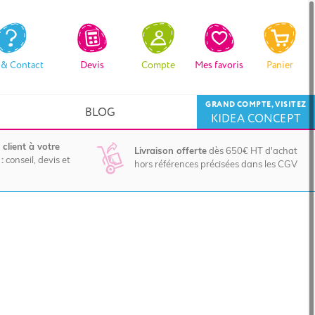
 & Contact
Devis
Compte
Mes favoris
Panier
GRAND COMPTE, VISITEZ
BLOG
KIDEA CONCEPT
 client à votre
Livraison offerte
dès 650€ HT d'achat
:
conseil, devis et
hors références précisées dans les CGV