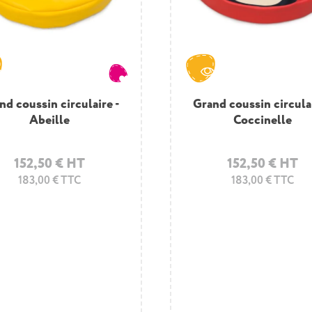
nd coussin circulaire -
nd coussin circulaire -
Grand coussin circulai
Coccinelle
Abeille
Coccinelle
152,50 € HT
152,50 € HT
152,50 € HT
183,00 € TTC
183,00 € TTC
183,00 € TTC
Ensemble bancs en mo