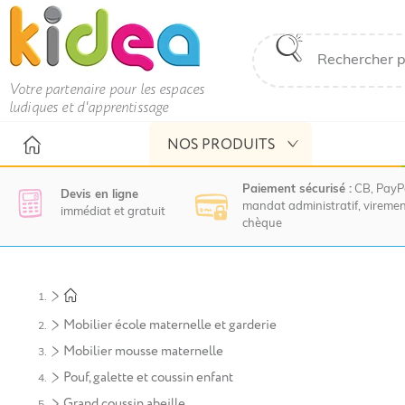
Votre partenaire pour les espaces
ludiques et d'apprentissage
NOS PRODUITS
Paiement sécurisé :
CB, PayP
Devis en ligne
mandat administratif, viremen
immédiat et gratuit
chèque
Nous
vous
invitons
à
Mobilier école maternelle et garderie
contacter
le
Mobilier mousse maternelle
service
Pouf, galette et coussin enfant
commercial
pour
Grand coussin abeille