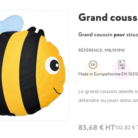
Grand coussi
Grand coussin
pour
struc
RÉFÉRENCE: MB/101910
Made in Europe
Norme EN 1021
S
Le grand coussin abeille e
détendre ou jouer dans un
85,68 € HT
102,82 €