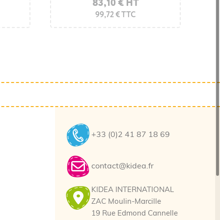
112,50 € HT
83,10 € HT
135,00 € TTC
99,72 € TTC
+33 (0)2 41 87 18 69
contact@kidea.fr
KIDEA INTERNATIONAL
ZAC Moulin-Marcille
19 Rue Edmond Cannelle