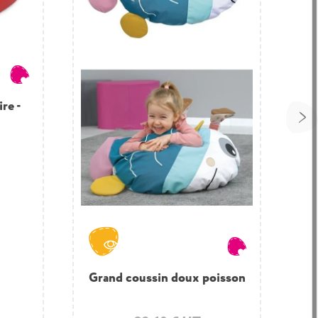
re -
usse
Grand coussin doux poisson
Pouf poussin