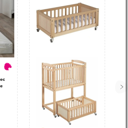
vec
le