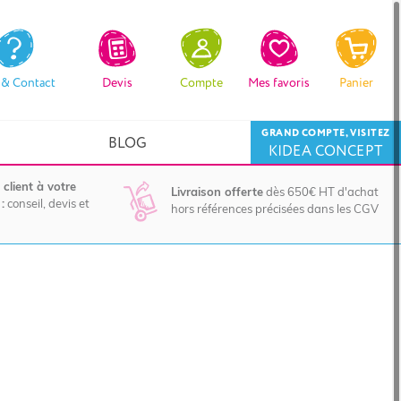
 & Contact
Devis
Compte
Mes favoris
Panier
GRAND COMPTE, VISITEZ
BLOG
KIDEA CONCEPT
 client à votre
Livraison offerte
dès 650€ HT d'achat
:
conseil, devis et
hors références précisées dans les CGV