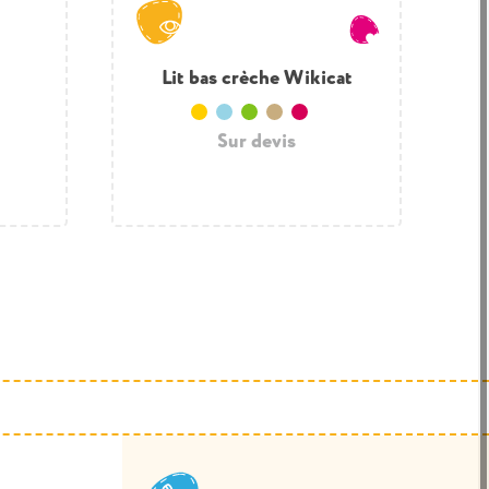
Lit bas crèche Wikicat
L
Jaune
Bleu clair
Vert clair
Bois
Framboise
Sur devis