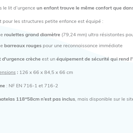
 le lit d’urgence
un enfant trouve le même confort que dans 
it pour les structures petite enfance est équipé :
de
roulettes grand diamètre
(79,24 mm) ultra résistantes pou
de
barreaux rouges
pour une reconnaissance immédiate
it d'urgence crèche
est un
équipement de sécurité qui rend l
ensions
:
126 x 66 x 84,5 x 66 cm
me
: NF EN 716-1 et 716-2
atelas 118*58cm n’est pas inclus
, mais disponible sur le sit