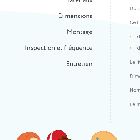
Matériaux
Dans
Dimensions
Ce l
Montage
Inspection et fréquence
Entretien
Le
l
Dim
Nor
Le
m