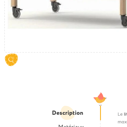
Description
Le
l
max