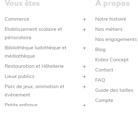
Vous êtes
À propos
Commerce
Notre histoire
Etablissement scolaire et
Nos métiers
périscolaire
Nos engagements
Bibliothèque ludothèque et
Blog
médiathèque
Kidea Concept
Restauration et Hôtellerie
Contact
Lieux publics
FAQ
Parc de jeux, animation et
Guide des tailles
évènement
Compte
Petite enfance
CGV
Santé
Mentions légales
Service
Confidentialité
Collège & Lycée