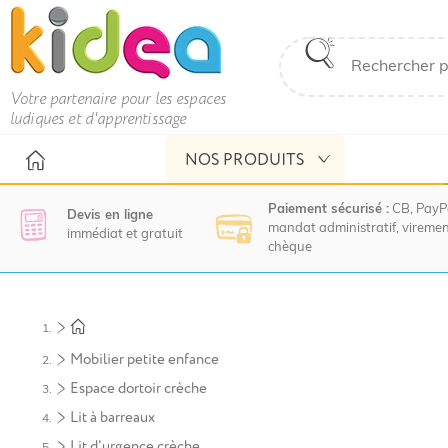
Votre partenaire pour les espaces
ludiques et d'apprentissage
NOS PRODUITS
Paiement sécurisé :
CB, PayP
Devis en ligne
mandat administratif, viremen
immédiat et gratuit
chèque
Nous
vous
invitons
à
Mobilier petite enfance
contacter
le
Espace dortoir crèche
service
Lit à barreaux
commercial
pour
Lit d'urgence crèche