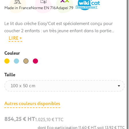
Made in France
Norme EN 716
Adapei 79
Le lit duo crèche Easy'Cat est spécialement conçu pour
coucher 2 enfants : un très jeune enfant dans la partie...
LIRE +
Couleur
Jaune
Bleu
Framboise
Bois
clair
Taille
Autres couleurs disponibles
854,25 € HT
1.025,10 € TTC
dont Eco-participation 11,60 € HT, soit 13,92 € TTC