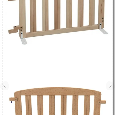
Barrière de délimitation crèche vague haute
316,55 € HT
379,86 € TTC